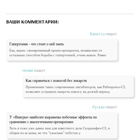
ВАШИ КОММЕНТАРИИ:
Ванесса
пишет:
Гипертония - что стоит о ней знать
Ева, верно: своевременный прием препаратов, независимо от
остальных способов борьбы с гипертонией, очень важен. Равно
Нелли
пишет:
Как справиться с изжогой без лекарств
Применение таких современных ингибиторов, как Рабепразол-СЗ,
позволяет устранить напрочь изжогу на долгий период
Руслан
пишет:
У «Виагры» наиболее выражены побочные эффекты по
сравнению с аналогичными препаратами
Хоть я тоже уже давно пью для известного дела Силденафил-СЗ, в
общем из-за цены, но тех "ужасных" побочек у