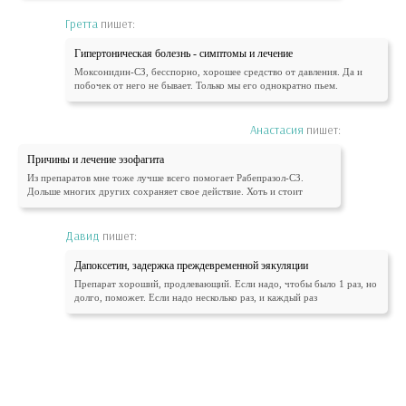
Гретта
пишет:
Гипертоническая болезнь - симптомы и лечение
Моксонидин-СЗ, бесспорно, хорошее средство от давления. Да и
побочек от него не бывает. Только мы его однократно пьем.
Анастасия
пишет:
Причины и лечение эзофагита
Из препаратов мне тоже лучше всего помогает Рабепразол-СЗ.
Дольше многих других сохраняет свое действие. Хоть и стоит
Давид
пишет:
Дапоксетин, задержка преждевременной эякуляции
Препарат хороший, продлевающий. Если надо, чтобы было 1 раз, но
долго, поможет. Если надо несколько раз, и каждый раз