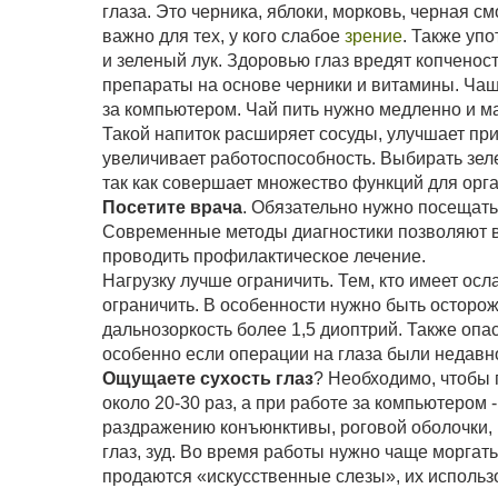
глаза. Это черника, яблоки, морковь, черная с
важно для тех, у кого слабое
зрение
. Также упо
и зеленый лук. Здоровью глаз вредят копченос
препараты на основе черники и витамины. Чаш
за компьютером. Чай пить нужно медленно и м
Такой напиток расширяет сосуды, улучшает прит
увеличивает работоспособность. Выбирать зел
так как совершает множество функций для орг
Посетите врача
. Обязательно нужно посещать
Современные методы диагностики позволяют в
проводить профилактическое лечение.
Нагрузку лучше ограничить. Тем, кто имеет ос
ограничить. В особенности нужно быть осторожн
дальнозоркость более 1,5 диоптрий. Также опас
особенно если операции на глаза были недавн
Ощущаете сухость глаз
? Необходимо, чтобы 
около 20-30 раз, а при работе за компьютером -
раздражению конъюнктивы, роговой оболочки, 
глаз, зуд. Во время работы нужно чаще моргать
продаются «искусственные слезы», их использо