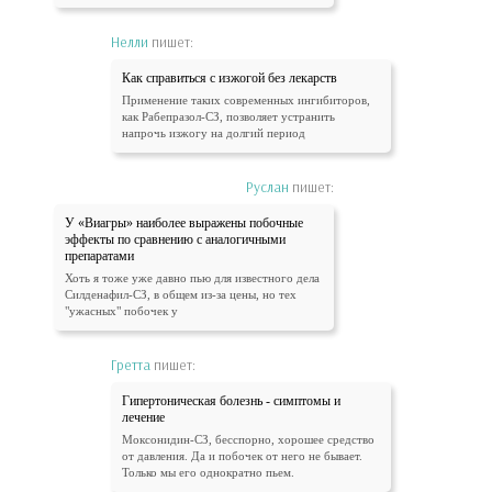
Нелли
пишет:
Как справиться с изжогой без лекарств
Применение таких современных ингибиторов,
как Рабепразол-СЗ, позволяет устранить
напрочь изжогу на долгий период
Руслан
пишет:
У «Виагры» наиболее выражены побочные
эффекты по сравнению с аналогичными
препаратами
Хоть я тоже уже давно пью для известного дела
Силденафил-СЗ, в общем из-за цены, но тех
"ужасных" побочек у
Гретта
пишет:
Гипертоническая болезнь - симптомы и
лечение
Моксонидин-СЗ, бесспорно, хорошее средство
от давления. Да и побочек от него не бывает.
Только мы его однократно пьем.