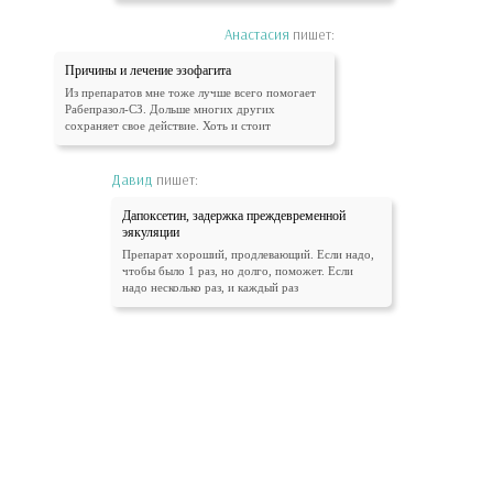
Анастасия
пишет:
Причины и лечение эзофагита
Из препаратов мне тоже лучше всего помогает
Рабепразол-СЗ. Дольше многих других
сохраняет свое действие. Хоть и стоит
Давид
пишет:
Дапоксетин, задержка преждевременной
эякуляции
Препарат хороший, продлевающий. Если надо,
чтобы было 1 раз, но долго, поможет. Если
надо несколько раз, и каждый раз