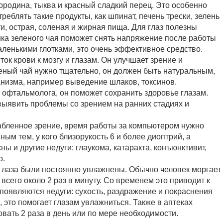
мородина, тыква и красный сладкий перец. Это особенно
треблять такие продукты, как шпинат, печень трески, зелень
ти, острая, соленая и жирная пища. Для глаз полезны
ка зеленого чая поможет снять напряжение после работы
аленькими глотками, это очень эффективное средство.
ок крови к мозгу и глазам. Он улучшает зрение и
еный чай нужно тщательно, он должен быть натуральным,
анизма, например выведение шлаков, токсинов.
 офтальмолога, он поможет сохранить здоровье глазам.
ыявить проблемы со зрением на ранних стадиях и
лабленное зрение, время работы за компьютером нужно
ым тем, у кого близорукость 6 и более диоптрий, а
ны и другие недуги: глаукома, катаракта, конъюнктивит,
о.
глаза были постоянно увлажнены. Обычно человек моргает
 всего около 2 раз в минуту. Со временем это приводит к
появляются недуги: сухость, раздражение и покраснения
, это помогает глазам увлажниться. Также в аптеках
вать 2 раза в день или по мере необходимости.