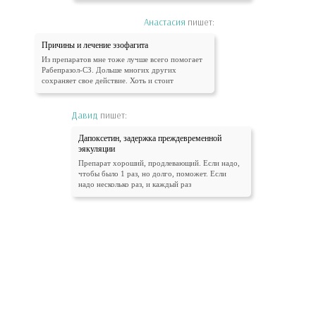
Анастасия
пишет:
Причины и лечение эзофагита
Из препаратов мне тоже лучше всего помогает
Рабепразол-СЗ. Дольше многих других
сохраняет свое действие. Хоть и стоит
Давид
пишет:
Дапоксетин, задержка преждевременной
эякуляции
Препарат хороший, продлевающий. Если надо,
чтобы было 1 раз, но долго, поможет. Если
надо несколько раз, и каждый раз