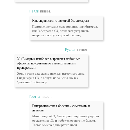
Нелли
пишет:
Как справиться с изжогой без лекарств
Применение таких современных ингибиторов,
как Рабепразол-СЗ, позволяет устранить
напрочь изжогу на долгий период
Руслан
пишет:
У «Виагры» наиболее выражены побочные
эффекты по сравнению с аналогичными
препаратами
Хоть я тоже уже давно пью для известного дела
Силденафил-СЗ, в общем из-за цены, но тех
"ужасных" побочек у
Гретта
пишет:
Гипертоническая болезнь - симптомы и
лечение
Моксонидин-СЗ, бесспорно, хорошее средство
от давления. Да и побочек от него не бывает.
Только мы его однократно пьем.