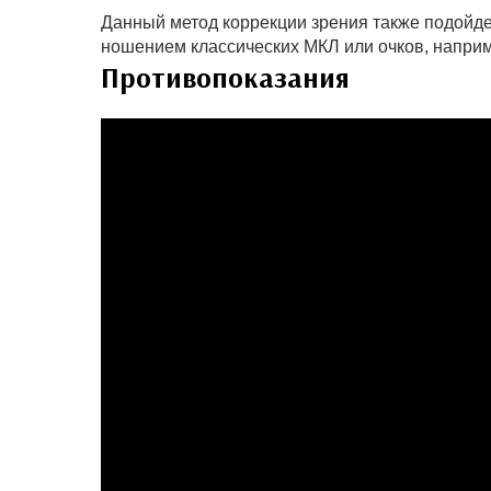
Данный метод коррекции зрения также подойде
ношением классических МКЛ или очков, напри
Противопоказания