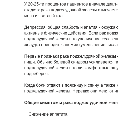
У 20-25-ти процентов пациентов вначале диагн
стадиях рака поджелудочной железы отмечаетс
моча и светлый кал.
Депрессия, общая слабость и апатия к окруж
активные физические действия. Если рак подж
поджелудочной железы, то увеличение селезенк
желудка приводит к анемии (уменьшение числа 
Первые признаки рака поджелудочной железы –
пищи. Обычно болевой синдром усиливается по
поджелудочной железы, то дискомфортные ощу
подреберья.
Когда боли отдают в поясницу и спину, а такж
поджелудочной железы. Нередко они меняют ин
Общие симптомы рака поджелудочной жел
Снижение аппетита,