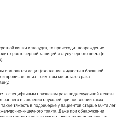
,
перстной кишки и желудка, то происходит повреждение
дит к рвоте черной кашицей и стулу черного цвета (в
).
ы становится асцит (скопление жидкости в брюшной
х и провисает вниз – симптом метастазов рака
вену.
ся к специфичным признакам рака поджелудочной железы.
я раннего выявления опухолей при появлении таких
 а также тяжесть в подреберье у пациентов старше 60-ти лет
 желудочно-кишечного тракта. Даже при обнаружении
наков гастрита нельзя считать диагноз установленным,