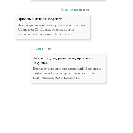
Анастасия
пишет:
Причины и лечение эзофагита
Из препаратов мне тоже лучше всего помогает
Рабепразол-СЗ. Дольше многих других
сохраняет свое действие. Хоть и стоит
Давид
пишет:
Дапоксетин, задержка преждевременной
эякуляции
Препарат хороший, продлевающий. Если надо,
чтобы было 1 раз, но долго, поможет. Если
надо несколько раз, и каждый раз