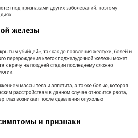
тся под признаками других заболеваний, поэтому
адиях.
ой железы
рытым убийцей», так как до появления желтухи, болей и
ого перерождения клеток поджелудочной железы может
а к врачу на поздней стадии последнему сложно
логии.
ением массы тела и аппетита, а также болью, которая
ским расстройствам в данном случае относится рвота,
ер глаз возникает после сдавления опухолью
 симптомы и признаки