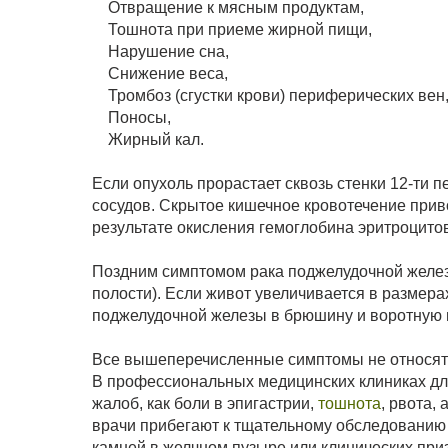
Отвращение к мясным продуктам,
Тошнота при приеме жирной пищи,
Нарушение сна,
Снижение веса,
Тромбоз (сгустки крови) периферических вен
Поносы,
Жирный кал.
Если опухоль прорастает сквозь стенки 12-ти 
сосудов. Скрытое кишечное кровотечение приво
результате окисления гемоглобина эритроцитов
Поздним симптомом рака поджелудочной желез
полости). Если живот увеличивается в размера
поджелудочной железы в брюшину и воротную 
Все вышеперечисленные симптомы не относят
В профессиональных медицинских клиниках дл
жалоб, как боли в эпигастрии,
тошнота
, рвота,
врачи прибегают к тщательному обследованию
камней в желчном пузыре или клинических приз