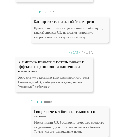
Нелли
пишет:
Как справиться с изжогой без лекарств
Применение таких современных ингибиторов,
как Рабепразол-СЗ, позволяет устранить
напрочь изжогу на долгий период
Руслан
пишет:
У «Виагры» наиболее выражены побочные
эффекты по сравнению с аналогичными
препаратами
Хоть я тоже уже давно пью для известного дела
Силденафил-СЗ, в общем из-за цены, но тех
"ужасных" побочек у
Гретта
пишет:
Гипертоническая болезнь - симптомы и
лечение
Моксонидин-СЗ, бесспорно, хорошее средство
от давления. Да и побочек от него не бывает.
Только мы его однократно пьем.