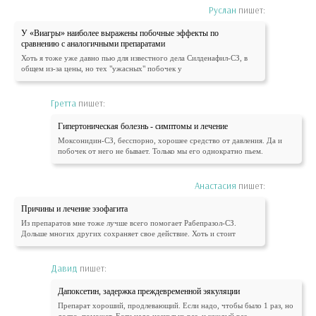
Руслан
пишет:
У «Виагры» наиболее выражены побочные эффекты по
сравнению с аналогичными препаратами
Хоть я тоже уже давно пью для известного дела Силденафил-СЗ, в
общем из-за цены, но тех "ужасных" побочек у
Гретта
пишет:
Гипертоническая болезнь - симптомы и лечение
Моксонидин-СЗ, бесспорно, хорошее средство от давления. Да и
побочек от него не бывает. Только мы его однократно пьем.
Анастасия
пишет:
Причины и лечение эзофагита
Из препаратов мне тоже лучше всего помогает Рабепразол-СЗ.
Дольше многих других сохраняет свое действие. Хоть и стоит
Давид
пишет:
Дапоксетин, задержка преждевременной эякуляции
Препарат хороший, продлевающий. Если надо, чтобы было 1 раз, но