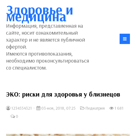
Здоровье и
медицина
Информация, представленная на
сайте, носит ознакомительный
характер и не является публичной
офертой.
Имеются противопоказания,
необходимо проконсультироваться
со специалистом.
ЭКО: риски для здоровья у близнецов
1234554321
03-ноя, 2018, 07:25
Педиатрия
1 681
0