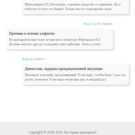
Моксонидин-СЗ, бесспорно, хорошее средство от давления. Да и
побочек от него не бывает. Только мы его однократно пьем.
Анастасия
пишет:
Причины и лечение эзофагита
Из препаратов мне тоже лучше всего помогает Рабепразол-СЗ.
Дольше многих других сохраняет свое действие. Хоть и стоит
Давид
пишет:
Дапоксетин, задержка преждевременной эякуляции
Препарат хороший, продлевающий. Если надо, чтобы было 1 раз, но
долго, поможет. Если надо несколько раз, и каждый раз
Copyright © 2018-2021. Все права защищены!