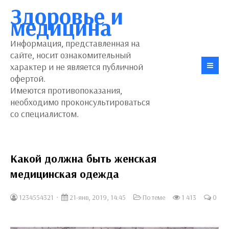
Здоровье и
медицина
Информация, представленная на
сайте, носит ознакомительный
характер и не является публичной
офертой.
Имеются противопоказания,
необходимо проконсультироваться
со специалистом.
Какой должна быть женская
медицинская одежда
1234554321
21-янв, 2019, 14:45
По теме
1 413
0