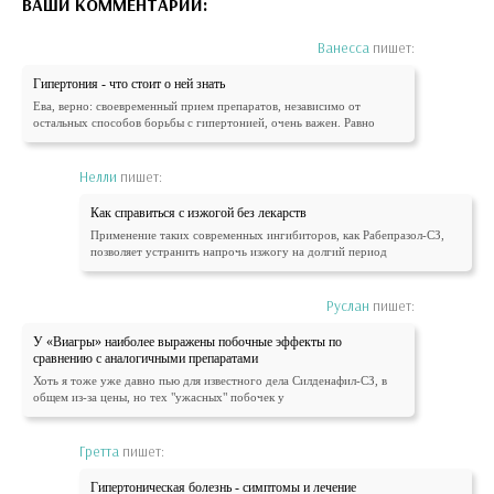
ВАШИ КОММЕНТАРИИ:
Ванесса
пишет:
Гипертония - что стоит о ней знать
Ева, верно: своевременный прием препаратов, независимо от
остальных способов борьбы с гипертонией, очень важен. Равно
Нелли
пишет:
Как справиться с изжогой без лекарств
Применение таких современных ингибиторов, как Рабепразол-СЗ,
позволяет устранить напрочь изжогу на долгий период
Руслан
пишет:
У «Виагры» наиболее выражены побочные эффекты по
сравнению с аналогичными препаратами
Хоть я тоже уже давно пью для известного дела Силденафил-СЗ, в
общем из-за цены, но тех "ужасных" побочек у
Гретта
пишет:
Гипертоническая болезнь - симптомы и лечение