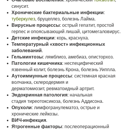
синусит.
Хронические бактериальные инфекции
:
туберкулез
, бруцеллез, болезнь Лайма.
Вирусные процессы
: острый гепатит, простой
герпес и опоясывающий лишай, цитомегаловирус.
Детские инфекции
: корь, краснуха.
Температурный «хвост» инфекционных
заболеваний
.
Гельминтозы
: лямблиоз, амебиаз, описторхоз.
Патологии кишечника
: неспецифический
язвенный колит, болезнь Крона, болезнь Уиппла.
Аутоиммунные процессы
: системная красная
волчанка, склеродермия и
дерматомиозит, ревматоидный артрит.
Эндокринная патология
: начальная
стадия тиреотоксикоза, болезнь Аддисона.
Опухоли
: лимфогранулематоз, острые и
хронические лейкозы.
ВИЧ-инфекция
.
Ятрогенные факторы
: послеоперационный