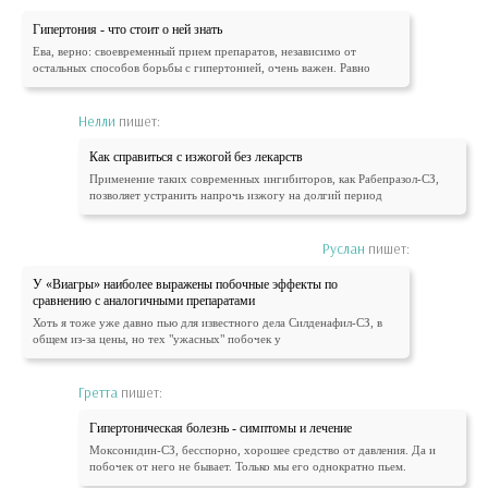
Гипертония - что стоит о ней знать
Ева, верно: своевременный прием препаратов, независимо от
остальных способов борьбы с гипертонией, очень важен. Равно
Нелли
пишет:
Как справиться с изжогой без лекарств
Применение таких современных ингибиторов, как Рабепразол-СЗ,
позволяет устранить напрочь изжогу на долгий период
Руслан
пишет:
У «Виагры» наиболее выражены побочные эффекты по
сравнению с аналогичными препаратами
Хоть я тоже уже давно пью для известного дела Силденафил-СЗ, в
общем из-за цены, но тех "ужасных" побочек у
Гретта
пишет:
Гипертоническая болезнь - симптомы и лечение
Моксонидин-СЗ, бесспорно, хорошее средство от давления. Да и
побочек от него не бывает. Только мы его однократно пьем.