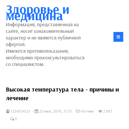
Здоровье и
медицина
Информация, представленная на
сайте, носит ознакомительный
характер и не является публичной
офертой.
Имеются противопоказания,
необходимо проконсультироваться
со специалистом.
Высокая температура тела - причины и
лечение
1234554321
25-июл, 2019, 15:31
По теме
2 087
0