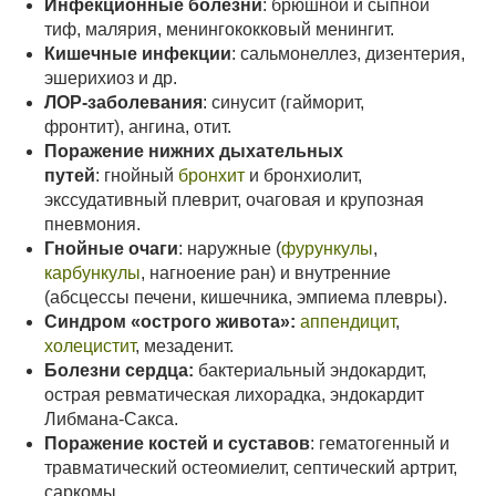
Инфекционные болезни
: брюшной и сыпной
тиф, малярия, менингококковый менингит.
Кишечные инфекции
: сальмонеллез, дизентерия,
эшерихиоз и др.
ЛОР-заболевания
: синусит (гайморит,
фронтит), ангина, отит.
Поражение нижних дыхательных
путей
: гнойный
бронхит
и бронхиолит,
экссудативный плеврит, очаговая и крупозная
пневмония.
Гнойные очаги
: наружные (
фурункулы
,
карбункулы
, нагноение ран) и внутренние
(абсцессы печени, кишечника, эмпиема плевры).
Синдром «острого живота»:
аппендицит
,
холецистит
, мезаденит.
Болезни сердца:
бактериальный эндокардит,
острая ревматическая лихорадка, эндокардит
Либмана-Сакса.
Поражение костей и суставов
: гематогенный и
травматический остеомиелит, септический артрит,
саркомы.