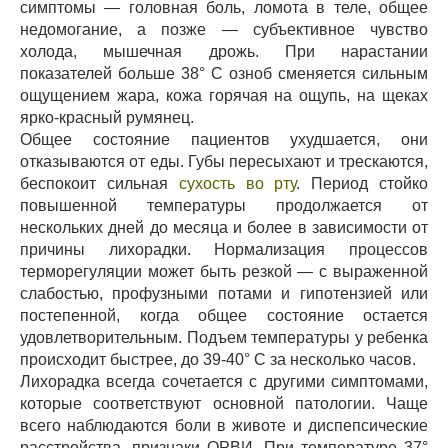
симптомы — головная боль, ломота в теле, общее
недомогание, а позже — субъективное чувство
холода, мышечная дрожь. При нарастании
показателей больше 38° С озноб сменяется сильным
ощущением жара, кожа горячая на ощупь, на щеках
ярко-красный румянец.
Общее состояние пациентов ухудшается, они
отказываются от еды. Губы пересыхают и трескаются,
беспокоит сильная
сухость во рту
. Период стойко
повышенной температуры продолжается от
нескольких дней до месяца и более в зависимости от
причины лихорадки. Нормализация процессов
терморегуляции может быть резкой — с выраженной
слабостью, профузными потами и гипотензией или
постепенной, когда общее состояние остается
удовлетворительным. Подъем температуры у ребенка
происходит быстрее, до 39-40° С за несколько часов.
Лихорадка всегда сочетается с другими симптомами,
которые соответствуют основной патологии. Чаще
всего наблюдаются боли в животе и диспепсические
расстройства, признаки ОРВИ. При температуре 37°