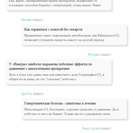
Ева, верно: своевременный прием препаратов, независимо от
остальных способов борьбы с гипертонией, очень важен. Равно
Нелли
пишет:
Как справиться с изжогой без лекарств
Применение таких современных ингибиторов, как Рабепразол-СЗ,
позволяет устранить напрочь изжогу на долгий период
Руслан
пишет:
У «Виагры» наиболее выражены побочные эффекты по
сравнению с аналогичными препаратами
Хоть я тоже уже давно пью для известного дела Силденафил-СЗ, в
общем из-за цены, но тех "ужасных" побочек у
Гретта
пишет:
Гипертоническая болезнь - симптомы и лечение
Моксонидин-СЗ, бесспорно, хорошее средство от давления. Да и
побочек от него не бывает. Только мы его однократно пьем.
Анастасия
пишет: