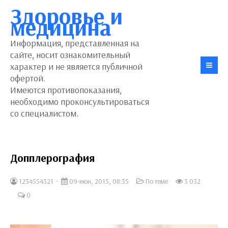
Здоровье и
медицина
Информация, представленная на
сайте, носит ознакомительный
характер и не является публичной
офертой.
Имеются противопоказания,
необходимо проконсультироваться
со специалистом.
Допплерография
1234554321
09-июн, 2015, 08:35
По теме
3 032
0