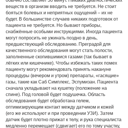
обычно составляет 30 минут. Никаких диагностических
веществ в организм вводить не требуется. Не стоит
бояться болевых и неприятных ощущений – их не
будет. В большинстве случаев никаких подготовок от
пациента не требуется. Но бывают приборы,
снабжённые особыми инструкциями. Иногда пациента
могут попросить не ужинать поздно в день,
предшествующий обследованию. Преградой для
качественного обследования могут стать полости,
заполненные скопившимися газами (так бывает в
лёгких или кишечнике). Чтобы избежать таких помех
пациенту могут рекомендовать принять накануне
процедуры (вечером и утром) препараты, «гасящие»
газы, такие как Саб Симплекс, Эспумизан. Пациента
сначала укладывают на кушетку (положение на
спине). Под головой будет подушечка. Область
обследования будет обработана гелем,
оптимизирующим контакт между датчиком и кожей
(его же используют и при проведении УЗИ). Затем
датчик будет плотно прижат к телу, и рука специалиста
медленно перемещает (сдвигает) его по тому участку,