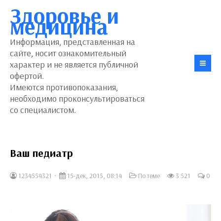
Здоровье и
медицина
Информация, представленная на
сайте, носит ознакомительный
характер и не является публичной
офертой.
Имеются противопоказания,
необходимо проконсультироваться
со специалистом.
Ваш педиатр
1234554321
15-дек, 2015, 08:14
По теме
3 521
0