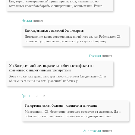
Ева, верно: своевременный прием препаратов, независимо от
остальных способов борьбы с гипертонией, очень важен. Равно
Нелли
пишет:
Как справиться с изжогой без лекарств
Применение таких современных ингибиторов, как Рабепразол-СЗ,
позволяет устранить напрочь изжогу на долгий период
Руслан
пишет:
У «Виагры» наиболее выражены побочные эффекты по
сравнению с аналогичными препаратами
Хоть я тоже уже давно пью для известного дела Силденафил-СЗ, в
общем из-за цены, но тех "ужасных" побочек у
Гретта
пишет:
Гипертоническая болезнь - симптомы и лечение
Моксонидин-СЗ, бесспорно, хорошее средство от давления. Да и
побочек от него не бывает. Только мы его однократно пьем.
Анастасия
пишет: