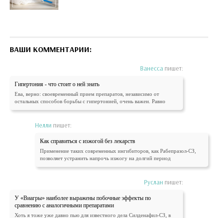
ВАШИ КОММЕНТАРИИ:
Ванесса
пишет:
Гипертония - что стоит о ней знать
Ева, верно: своевременный прием препаратов, независимо от
остальных способов борьбы с гипертонией, очень важен. Равно
Нелли
пишет:
Как справиться с изжогой без лекарств
Применение таких современных ингибиторов, как Рабепразол-СЗ,
позволяет устранить напрочь изжогу на долгий период
Руслан
пишет:
У «Виагры» наиболее выражены побочные эффекты по
сравнению с аналогичными препаратами
Хоть я тоже уже давно пью для известного дела Силденафил-СЗ, в