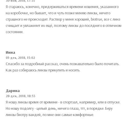
30-ноя, 2018, 17:35
Я стараюсь, конечно, придерживаться времени ношения, указанного
на коробочке, но бывает, что и чуть позже меняю линзы, ничего
страшного не происходит. Раствор у меня хороший, biotrue, все с линз
счищает и увлажняет их ещё, поэтому линзы до послднего в отличном
состоянии.
Инна
01-дек, 2018, 15:02
Спасибо за подробный рассказ, очень познавательно было почитать.
Как раз собираюсь линзы прикупить и носить.
Дарина
28-дек, 2018, 18:53
Я ношу линзы время от времени - в спортзал, например, или в отпуске.
Но ношу подолгу - целый день, ничего глаза, ттт, в порядке. Беру
линзы биотру вандей, по мне они самые комфортные.