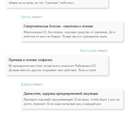
общем из-за цены, но тех "ужасных" побочек у
Гретта
пишет:
Гипертоническая болезнь - симптомы и лечение
Моксонидин-СЗ, бесспорно, хорошее средство от давления. Да и
побочек от него не бывает. Только мы его однократно пьем.
Анастасия
пишет:
Причины и лечение эзофагита
Из препаратов мне тоже лучше всего помогает Рабепразол-СЗ.
Дольше многих других сохраняет свое действие. Хоть и стоит
Давид
пишет:
Дапоксетин, задержка преждевременной эякуляции
Препарат хороший, продлевающий. Если надо, чтобы было 1 раз, но
долго, поможет. Если надо несколько раз, и каждый раз