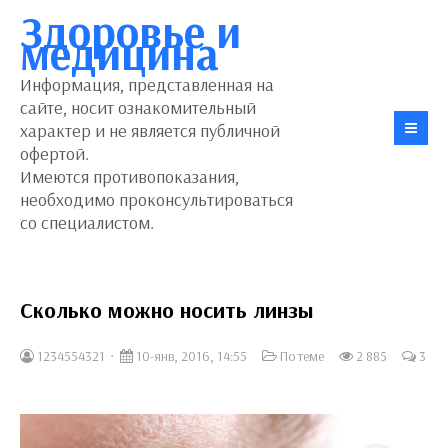
Здоровье и
медицина
Информация, представленная на
сайте, носит ознакомительный
характер и не является публичной
офертой.
Имеются противопоказания,
необходимо проконсультироваться
со специалистом.
Сколько можно носить линзы
1234554321
10-янв, 2016, 14:55
По теме
2 885
3