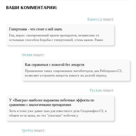
ВАШИ КОММЕНТАРИИ:
Ванесса
пишет:
Гипертония - что стоит о ней знать
Ева, верно: своевременный прием препаратов, независимо от
остальных способов борьбы с гипертонией, очень важен. Равно
Нелли
пишет:
Как справиться с изжогой без лекарств
Применение таких современных ингибиторов, как Рабепразол-СЗ,
позволяет устранить напрочь изжогу на долгий период
Руслан
пишет:
У «Виагры» наиболее выражены побочные эффекты по
сравнению с аналогичными препаратами
Хоть я тоже уже давно пью для известного дела Силденафил-СЗ, в
общем из-за цены, но тех "ужасных" побочек у
Гретта
пишет: