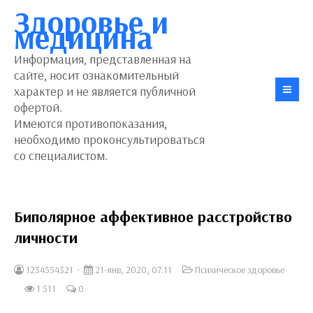
Здоровье и
медицина
Информация, представленная на
сайте, носит ознакомительный
характер и не является публичной
офертой.
Имеются противопоказания,
необходимо проконсультироваться
со специалистом.
Биполярное аффективное расстройство
личности
1234554321
21-янв, 2020, 07:11
Психическое здоровье
1 511
0