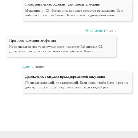
Гипертоническая болезнь - симптомы и лечение
Моксонидин-СЗ, бесспорно, хорошее средство от давления. Да и
побочек от него не бывает. Только мы его однократно пьем.
Анастасия
пишет:
Причины и лечение эзофагита
Из препаратов мне тоже лучше всего помогает Рабепразол-СЗ.
Дольше многих других сохраняет свое действие. Хоть и стоит
Давид
пишет:
Дапоксетин, задержка преждевременной эякуляции
Препарат хороший, продлевающий. Если надо, чтобы было 1 раз, но
долго, поможет. Если надо несколько раз, и каждый раз