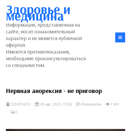
Здоровье и
медицина
Информация, представленная на
сайте, носит ознакомительный
характер и не является публичной
офертой.
Имеются противопоказания,
необходимо проконсультироваться
со специалистом.
Нервная анорексия - не приговор
1234554321
29-авг, 2021, 13:59
Психология
1 861
0