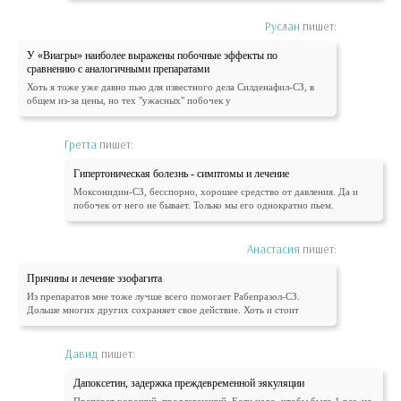
Руслан
пишет:
У «Виагры» наиболее выражены побочные эффекты по
сравнению с аналогичными препаратами
Хоть я тоже уже давно пью для известного дела Силденафил-СЗ, в
общем из-за цены, но тех "ужасных" побочек у
Гретта
пишет:
Гипертоническая болезнь - симптомы и лечение
Моксонидин-СЗ, бесспорно, хорошее средство от давления. Да и
побочек от него не бывает. Только мы его однократно пьем.
Анастасия
пишет:
Причины и лечение эзофагита
Из препаратов мне тоже лучше всего помогает Рабепразол-СЗ.
Дольше многих других сохраняет свое действие. Хоть и стоит
Давид
пишет:
Дапоксетин, задержка преждевременной эякуляции