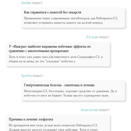
Нелли
пишет:
Как справиться с изжогой без лекарств
Применение таких современных ингибиторов, как Рабепразол-СЗ,
позволяет устранить напрочь изжогу на долгий период
Руслан
пишет:
У «Виагры» наиболее выражены побочные эффекты по
сравнению с аналогичными препаратами
Хоть я тоже уже давно пью для известного дела Силденафил-СЗ, в
общем из-за цены, но тех "ужасных" побочек у
Гретта
пишет:
Гипертоническая болезнь - симптомы и лечение
Моксонидин-СЗ, бесспорно, хорошее средство от давления. Да и
побочек от него не бывает. Только мы его однократно пьем.
Анастасия
пишет:
Причины и лечение эзофагита
Из препаратов мне тоже лучше всего помогает Рабепразол-СЗ.
Дольше многих других сохраняет свое действие. Хоть и стоит