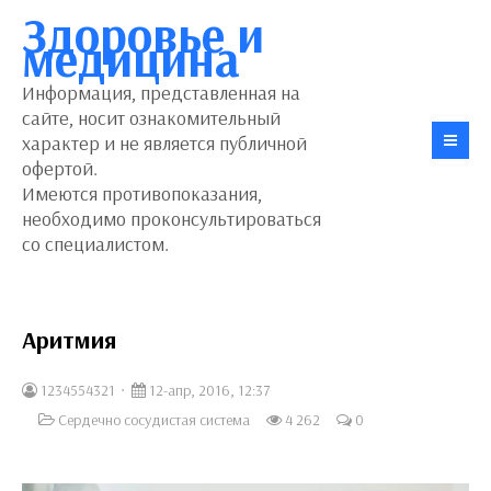
Здоровье и
медицина
Информация, представленная на
сайте, носит ознакомительный
характер и не является публичной
офертой.
Имеются противопоказания,
необходимо проконсультироваться
со специалистом.
Аритмия
1234554321
12-апр, 2016, 12:37
Сердечно сосудистая система
4 262
0