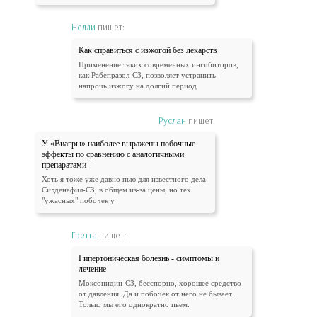
Нелли
пишет:
Как справиться с изжогой без лекарств
Применение таких современных ингибиторов,
как Рабепразол-СЗ, позволяет устранить
напрочь изжогу на долгий период
Руслан
пишет:
У «Виагры» наиболее выражены побочные
эффекты по сравнению с аналогичными
препаратами
Хоть я тоже уже давно пью для известного дела
Силденафил-СЗ, в общем из-за цены, но тех
"ужасных" побочек у
Гретта
пишет:
Гипертоническая болезнь - симптомы и
лечение
Моксонидин-СЗ, бесспорно, хорошее средство
от давления. Да и побочек от него не бывает.
Только мы его однократно пьем.