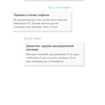
Анастасия
пишет:
Причины и лечение эзофагита
Из препаратов мне тоже лучше всего помогает
Рабепразол-СЗ. Дольше многих других
сохраняет свое действие. Хоть и стоит
Давид
пишет:
Дапоксетин, задержка преждевременной
эякуляции
Препарат хороший, продлевающий. Если надо,
чтобы было 1 раз, но долго, поможет. Если
надо несколько раз, и каждый раз