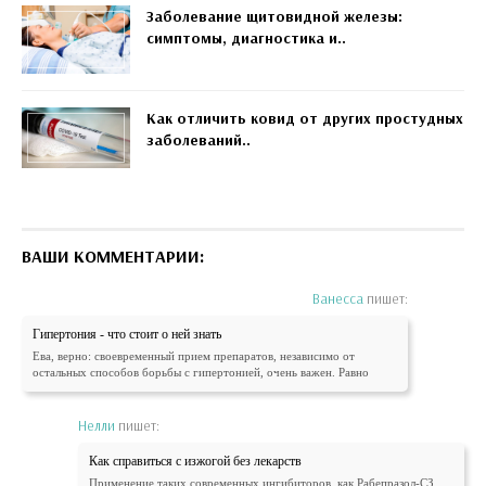
Заболевание щитовидной железы:
симптомы, диагностика и..
Как отличить ковид от других простудных
заболеваний..
ВАШИ КОММЕНТАРИИ:
Ванесса
пишет:
Гипертония - что стоит о ней знать
Ева, верно: своевременный прием препаратов, независимо от
остальных способов борьбы с гипертонией, очень важен. Равно
Нелли
пишет:
Как справиться с изжогой без лекарств
Применение таких современных ингибиторов, как Рабепразол-СЗ,