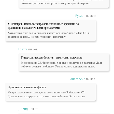
позволяет устранить напрочь изжогу на долгий период
Руслан
пишет:
У «Виагры» наиболее выражены побочные эффекты по
сравнению с аналогичными препаратами
Хоть я тоже уже давно пью для известного дела Силденафил-СЗ, в
общем из-за цены, но тех "ужасных" побочек у
Гретта
пишет:
Гипертоническая болезнь - симптомы и лечение
Моксонидин-СЗ, бесспорно, хорошее средство от давления. Да и
побочек от него не бывает. Только мы его однократно пьем.
Анастасия
пишет:
Причины и лечение эзофагита
Из препаратов мне тоже лучше всего помогает Рабепразол-СЗ.
Дольше многих других сохраняет свое действие. Хоть и стоит
Давид
пишет: