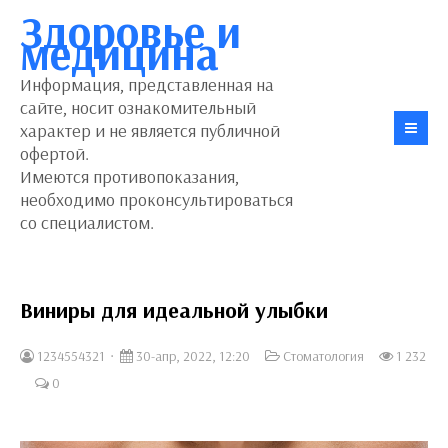
Здоровье и
медицина
Информация, представленная на
сайте, носит ознакомительный
характер и не является публичной
офертой.
Имеются противопоказания,
необходимо проконсультироваться
со специалистом.
Виниры для идеальной улыбки
1234554321
30-апр, 2022, 12:20
Стоматология
1 232
0