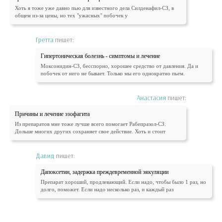
Хоть я тоже уже давно пью для известного дела Силденафил-СЗ, в
общем из-за цены, но тех "ужасных" побочек у
Гретта
пишет:
Гипертоническая болезнь - симптомы и лечение
Моксонидин-СЗ, бесспорно, хорошее средство от давления. Да и
побочек от него не бывает. Только мы его однократно пьем.
Анастасия
пишет:
Причины и лечение эзофагита
Из препаратов мне тоже лучше всего помогает Рабепразол-СЗ.
Дольше многих других сохраняет свое действие. Хоть и стоит
Давид
пишет:
Дапоксетин, задержка преждевременной эякуляции
Препарат хороший, продлевающий. Если надо, чтобы было 1 раз, но
долго, поможет. Если надо несколько раз, и каждый раз