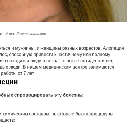
ь пойдет:
Лечение алопеции
нуться и мужчины, и женщины разных возрастов. Алопеция
лос, способную привести к частичному или полному
ию находятся люди в возрасте после пятидесяти лет,
лодые люди. В нашем медицинским центре занимаются
работы от 7 лет.
пеции
обных спровоцировать эту болезнь:
м химическим составом, некоторые бьюти-процедуры;
еществ;