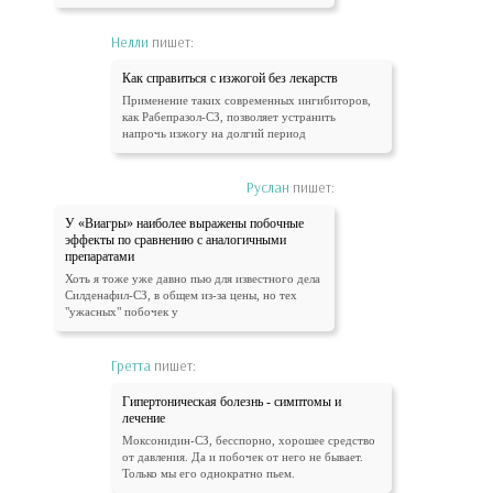
Нелли
пишет:
Как справиться с изжогой без лекарств
Применение таких современных ингибиторов,
как Рабепразол-СЗ, позволяет устранить
напрочь изжогу на долгий период
Руслан
пишет:
У «Виагры» наиболее выражены побочные
эффекты по сравнению с аналогичными
препаратами
Хоть я тоже уже давно пью для известного дела
Силденафил-СЗ, в общем из-за цены, но тех
"ужасных" побочек у
Гретта
пишет:
Гипертоническая болезнь - симптомы и
лечение
Моксонидин-СЗ, бесспорно, хорошее средство
от давления. Да и побочек от него не бывает.
Только мы его однократно пьем.