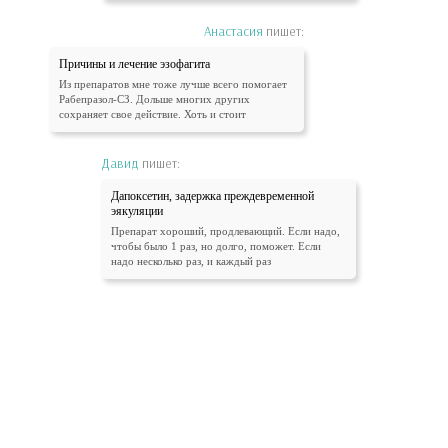
Анастасия
пишет:
Причины и лечение эзофагита
Из препаратов мне тоже лучше всего помогает
Рабепразол-СЗ. Дольше многих других
сохраняет свое действие. Хоть и стоит
Давид
пишет:
Дапоксетин, задержка преждевременной
эякуляции
Препарат хороший, продлевающий. Если надо,
чтобы было 1 раз, но долго, поможет. Если
надо несколько раз, и каждый раз