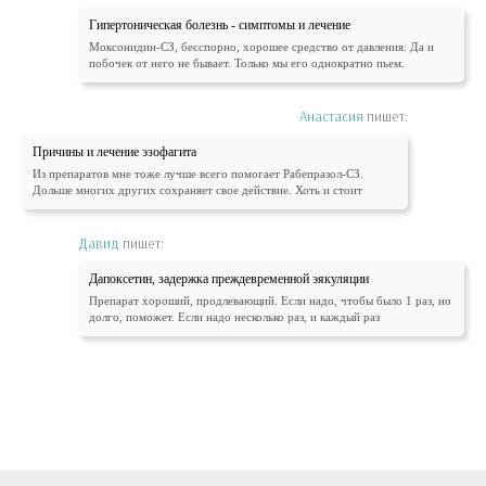
Гипертоническая болезнь - симптомы и лечение
Моксонидин-СЗ, бесспорно, хорошее средство от давления. Да и
побочек от него не бывает. Только мы его однократно пьем.
Анастасия
пишет:
Причины и лечение эзофагита
Из препаратов мне тоже лучше всего помогает Рабепразол-СЗ.
Дольше многих других сохраняет свое действие. Хоть и стоит
Давид
пишет:
Дапоксетин, задержка преждевременной эякуляции
Препарат хороший, продлевающий. Если надо, чтобы было 1 раз, но
долго, поможет. Если надо несколько раз, и каждый раз