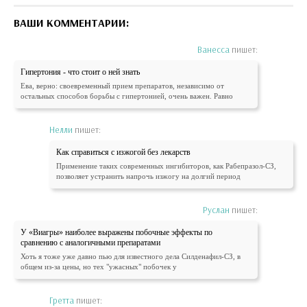
ВАШИ КОММЕНТАРИИ:
Ванесса
пишет:
Гипертония - что стоит о ней знать
Ева, верно: своевременный прием препаратов, независимо от
остальных способов борьбы с гипертонией, очень важен. Равно
Нелли
пишет:
Как справиться с изжогой без лекарств
Применение таких современных ингибиторов, как Рабепразол-СЗ,
позволяет устранить напрочь изжогу на долгий период
Руслан
пишет:
У «Виагры» наиболее выражены побочные эффекты по
сравнению с аналогичными препаратами
Хоть я тоже уже давно пью для известного дела Силденафил-СЗ, в
общем из-за цены, но тех "ужасных" побочек у
Гретта
пишет: