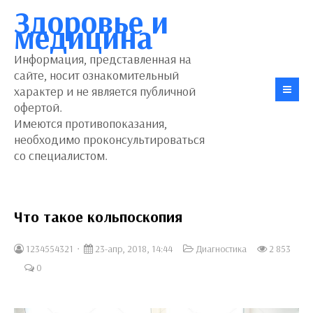
Здоровье и
медицина
Информация, представленная на
сайте, носит ознакомительный
характер и не является публичной
офертой.
Имеются противопоказания,
необходимо проконсультироваться
со специалистом.
Что такое кольпоскопия
1234554321
23-апр, 2018, 14:44
Диагностика
2 853
0