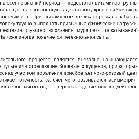
 в осенне-зимний период — недостаток витаминов группы
Эти вещества способствуют адекватному кровоснабжению и
водимость. При авитаминозе возникает резкая слабость,
ловеку трудно выполнять привычные физические нагрузки,
естезии (чувство «ползания мурашек», покалывания)
На коже иногда появляется петехиальная сыпь.
лительного процесса является внезапно начинающаяся
е тупые или стреляющие болевые ощущения, при которых
а над участком поражения приобретает ярко-розовый цвет,
никает отечность, за счет чего развивается асимметрия.
оявление миозитов, — переохлаждение или воздействие