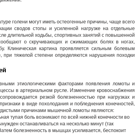
уре голени могут иметь остеогенные причины, чаще всего
рации сводов стопы и усиленной нагрузке на отдельные
ле длительной ходьбы, спортивных занятий с повышенной
ообщают о скручивающих и сжимающих болях в ногах,
бу. Клиническая картина проявляется сильным болевым
е, при тяжелой степени определяются нарушения походки
ей
овными этиологическими факторами появления ломоты и
роцессы в артериальном русле. Изменение кровоснабжения
опровождается резкой болезненностью при нагрузках и
признаки в виде похолодания и побледнения конечностей,
судистыми причинами мышечной ломоты являются:
ьная тупая боль возникают по всей нижней конечности во
ынужден останавливаться на несколько минут (так
атем болезненность в мышцах усиливается, беспокоит