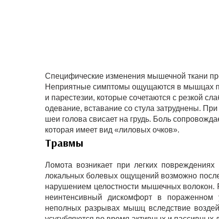
Специфические изменения мышечной ткани про
Неприятные симптомы ощущаются в мышцах пл
и парестезии, которые сочетаются с резкой с
одевание, вставание со стула затруднены. Пр
шеи голова свисает на грудь. Боль сопровожд
которая имеет вид «лиловых очков».
Травмы
Ломота возникает при легких повреждениях 
локальных болевых ощущений возможно после
нарушением целостности мышечных волокон. Ре
неинтенсивный дискомфорт в пораженном у
неполных разрывах мышц вследствие воздей
усугубляются во время активных и пассивных 