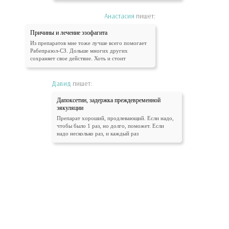
Анастасия
пишет:
Причины и лечение эзофагита
Из препаратов мне тоже лучше всего помогает
Рабепразол-СЗ. Дольше многих других
сохраняет свое действие. Хоть и стоит
Давид
пишет:
Дапоксетин, задержка преждевременной
эякуляции
Препарат хороший, продлевающий. Если надо,
чтобы было 1 раз, но долго, поможет. Если
надо несколько раз, и каждый раз