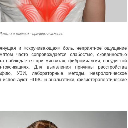
Ломота в мышцах - причины и лечение
янущая и «скручивающая» боль, неприятное ощущение
птом часто сопровождается слабостью, скованностью
та наблюдается при миозитах, фибромиалгии, сосудистой
интоксикациях. Для выявления причины расстройства
рафию, УЗИ, лабораторные методы, неврологическое
и используют НПВС и анальгетики, физиотерапевтические