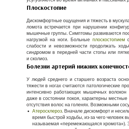
Плоскостопие
Дискомфортные ощущения и тяжесть в мускулат
ломота встречается при нарушении конфигу
мышечные группы. Симптомы развиваются пос
нагрузкой на ноги. Больные
плоскостопием
с
слабости и невозможности продолжать ходь
синдромом в передней части стопы или пятк
и сколиоз.
Болезни артерий нижних конечност
У людей среднего и старшего возраста осн
тяжести в ногах считаются патологические п
интенсивно работающих мышечных волокон с
даже в состоянии покоя, характерны местные 
отсутствия волос на голенях. Возможными со
Атеросклероз
. Вначале дискомфорт и несил
время быстрой ходьбы, из-за чего человек в
называемая «перемежающаяся хромота»). З