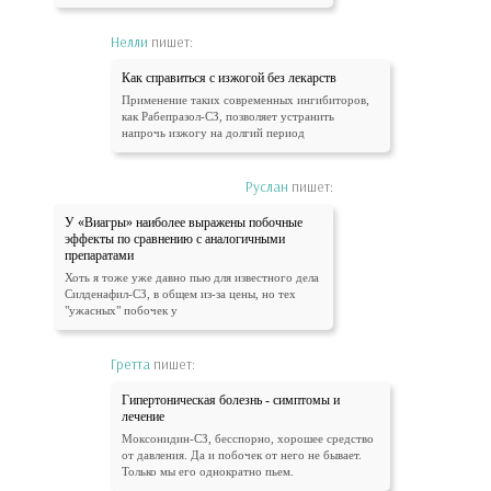
Нелли
пишет:
Как справиться с изжогой без лекарств
Применение таких современных ингибиторов,
как Рабепразол-СЗ, позволяет устранить
напрочь изжогу на долгий период
Руслан
пишет:
У «Виагры» наиболее выражены побочные
эффекты по сравнению с аналогичными
препаратами
Хоть я тоже уже давно пью для известного дела
Силденафил-СЗ, в общем из-за цены, но тех
"ужасных" побочек у
Гретта
пишет:
Гипертоническая болезнь - симптомы и
лечение
Моксонидин-СЗ, бесспорно, хорошее средство
от давления. Да и побочек от него не бывает.
Только мы его однократно пьем.