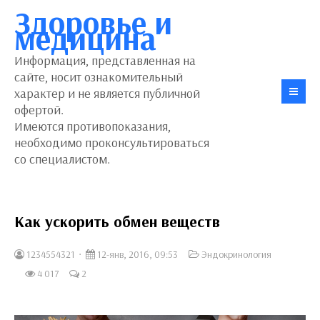
Здоровье и
медицина
Информация, представленная на
сайте, носит ознакомительный
характер и не является публичной
офертой.
Имеются противопоказания,
необходимо проконсультироваться
со специалистом.
Как ускорить обмен веществ
1234554321
12-янв, 2016, 09:53
Эндокринология
4 017
2