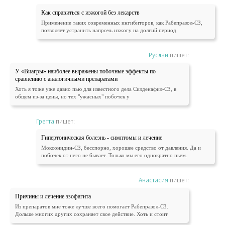
Как справиться с изжогой без лекарств
Применение таких современных ингибиторов, как Рабепразол-СЗ,
позволяет устранить напрочь изжогу на долгий период
Руслан
пишет:
У «Виагры» наиболее выражены побочные эффекты по
сравнению с аналогичными препаратами
Хоть я тоже уже давно пью для известного дела Силденафил-СЗ, в
общем из-за цены, но тех "ужасных" побочек у
Гретта
пишет:
Гипертоническая болезнь - симптомы и лечение
Моксонидин-СЗ, бесспорно, хорошее средство от давления. Да и
побочек от него не бывает. Только мы его однократно пьем.
Анастасия
пишет:
Причины и лечение эзофагита
Из препаратов мне тоже лучше всего помогает Рабепразол-СЗ.
Дольше многих других сохраняет свое действие. Хоть и стоит