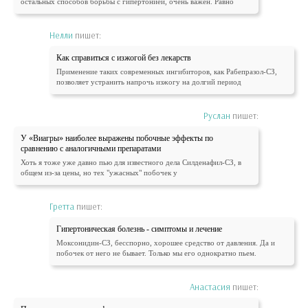
остальных способов борьбы с гипертонией, очень важен. Равно
Нелли
пишет:
Как справиться с изжогой без лекарств
Применение таких современных ингибиторов, как Рабепразол-СЗ,
позволяет устранить напрочь изжогу на долгий период
Руслан
пишет:
У «Виагры» наиболее выражены побочные эффекты по
сравнению с аналогичными препаратами
Хоть я тоже уже давно пью для известного дела Силденафил-СЗ, в
общем из-за цены, но тех "ужасных" побочек у
Гретта
пишет:
Гипертоническая болезнь - симптомы и лечение
Моксонидин-СЗ, бесспорно, хорошее средство от давления. Да и
побочек от него не бывает. Только мы его однократно пьем.
Анастасия
пишет: