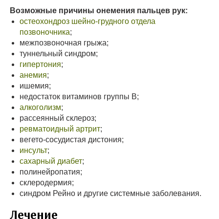
Возможные причины онемения пальцев рук:
остеохондроз шейно-грудного отдела
позвоночника
;
межпозвоночная грыжа;
туннельный синдром;
гипертония
;
анемия
;
ишемия;
недостаток витаминов группы В;
алкоголизм
;
рассеянный склероз;
ревматоидный артрит
;
вегето-сосудистая дистония;
инсульт
;
сахарный диабет
;
полинейропатия;
склеродермия;
синдром Рейно и другие системные заболевания.
Лечение