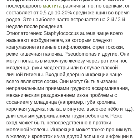
послеродового
мастита
различны, но, по оценкам, он
составляет от 0,5 до 10-20% среди женщин во время
родов. Это наиболее часто встречается на 2-й / 3-й
неделе после рождения.
Этиопатогенез: Staphylococcus aureus чаще всего
называют возбудителем, за которым следуют
коагулазонегативные стафилококки, стрептококки,
реже кишечная палочка, Pseudomonas и другие. Они
могут попасть в молочную железу через рот или нос
младенца, руки медсестры или в случае плохой
личной гигиены. Входной дверью инфекции чаще
всего являются соски. Они могут быть вызваны
неправильными приемами грудного вскармливания,
механическим раздражением из-за проблемы с
сосанием у младенца (например, губа кролика,
короткая уздечка языка, втянутое, высокое нёбо и т.д.),
длительным удерживанием груди ребенком. Реже
вход может быть непосредственно в протоки
молочной железы. Инфекция может также проникнуть
в железу и кровоток из-за другой вспышки инфекции в