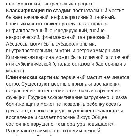
флегмонозный, гангренозный процесс.
Классификация по стадии
: постнатальный мастит
бывает начальный, инфильтративный, гнойный.
Гнойный мастит может протекать как гнойно-
инфильтративный, абсцедирующий, гнойно-
некротический, флегмонозный, гангренозный.
Абсцессы могут быть субареолярными,
внутрипротоковыми, внутри- и ретромаммарными.
Клиническая картина может быть типичной, атипичной
или субклинической (с галактостазом и бактериями в
молоке).
Клиническая картина
: первичный мастит начинается
остро. Существуют местные признаки воспаления:
покраснение, потепление, отек, боль и нарушение
функции. Грудное вскармливание затруднено, и из-за
боли женщина может не позволить ребенку сосать
грудь, что, в свою очередь, усугубляет галактостаз и
воспаление и создает порочный круг. Общее
состояние нарушено, температура повышается.
Развиваются лимфангит и подмышечный