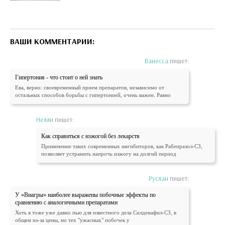
ВАШИ КОММЕНТАРИИ:
Ванесса
пишет:
Гипертония - что стоит о ней знать
Ева, верно: своевременный прием препаратов, независимо от
остальных способов борьбы с гипертонией, очень важен. Равно
Нелли
пишет:
Как справиться с изжогой без лекарств
Применение таких современных ингибиторов, как Рабепразол-СЗ,
позволяет устранить напрочь изжогу на долгий период
Руслан
пишет:
У «Виагры» наиболее выражены побочные эффекты по
сравнению с аналогичными препаратами
Хоть я тоже уже давно пью для известного дела Силденафил-СЗ, в
общем из-за цены, но тех "ужасных" побочек у