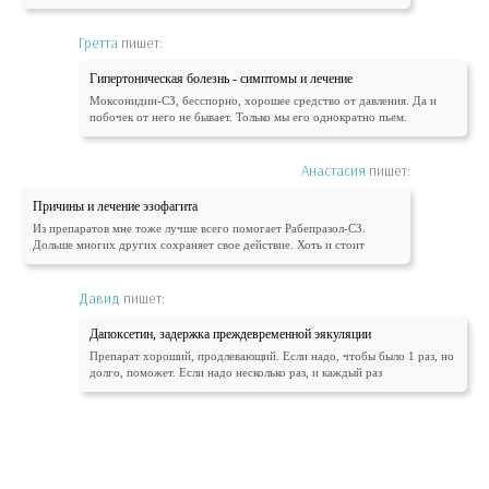
Гретта
пишет:
Гипертоническая болезнь - симптомы и лечение
Моксонидин-СЗ, бесспорно, хорошее средство от давления. Да и
побочек от него не бывает. Только мы его однократно пьем.
Анастасия
пишет:
Причины и лечение эзофагита
Из препаратов мне тоже лучше всего помогает Рабепразол-СЗ.
Дольше многих других сохраняет свое действие. Хоть и стоит
Давид
пишет:
Дапоксетин, задержка преждевременной эякуляции
Препарат хороший, продлевающий. Если надо, чтобы было 1 раз, но
долго, поможет. Если надо несколько раз, и каждый раз