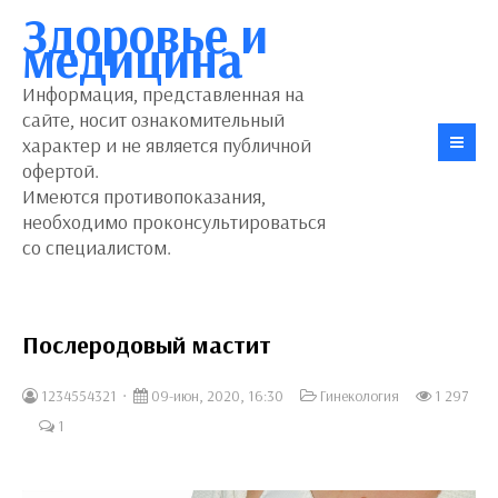
Здоровье и
медицина
Информация, представленная на
сайте, носит ознакомительный
характер и не является публичной
офертой.
Имеются противопоказания,
необходимо проконсультироваться
со специалистом.
Послеродовый мастит
1234554321
09-июн, 2020, 16:30
Гинекология
1 297
1