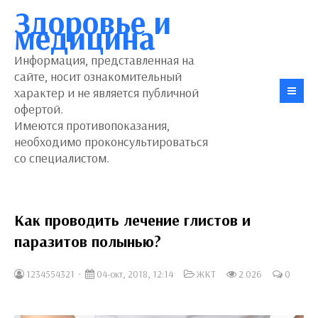
Здоровье и
медицина
Информация, представленная на
сайте, носит ознакомительный
характер и не является публичной
офертой.
Имеются противопоказания,
необходимо проконсультироваться
со специалистом.
Как проводить лечение глистов и
паразитов полынью?
1234554321
04-окт, 2018, 12:14
ЖКТ
2 026
0