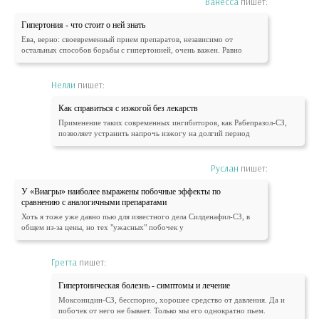
Ванесса
пишет:
Гипертония - что стоит о ней знать
Ева, верно: своевременный прием препаратов, независимо от
остальных способов борьбы с гипертонией, очень важен. Равно
Нелли
пишет:
Как справиться с изжогой без лекарств
Применение таких современных ингибиторов, как Рабепразол-СЗ,
позволяет устранить напрочь изжогу на долгий период
Руслан
пишет:
У «Виагры» наиболее выражены побочные эффекты по
сравнению с аналогичными препаратами
Хоть я тоже уже давно пью для известного дела Силденафил-СЗ, в
общем из-за цены, но тех "ужасных" побочек у
Гретта
пишет:
Гипертоническая болезнь - симптомы и лечение
Моксонидин-СЗ, бесспорно, хорошее средство от давления. Да и
побочек от него не бывает. Только мы его однократно пьем.