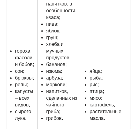
напитков, в
особенности,
кваса;
пива;
яблок;
груш;
хлеба и
гороха,
мучных
фасоли
продуктов;
и бобов;
бананов;
сои;
изюма;
яйца;
брюквы;
арбуза;
рыба;
репы;
моркови;
рис;
капусты
напитков,
птица;
– всех
сделанных из
мясо;
видов;
чайного
картофель;
сырого
гриба;
растительные
лука.
грибов.
масла.