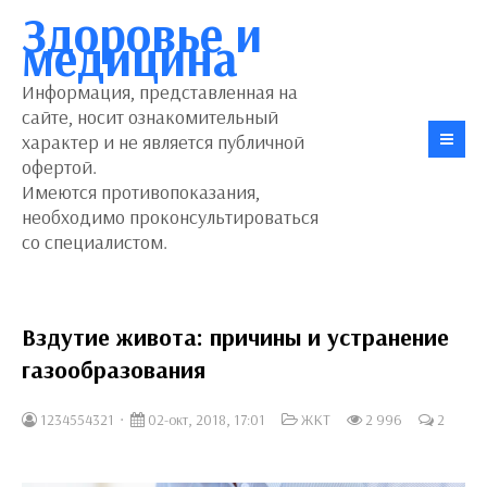
Здоровье и
медицина
Информация, представленная на
сайте, носит ознакомительный
характер и не является публичной
офертой.
Имеются противопоказания,
необходимо проконсультироваться
со специалистом.
Вздутие живота: причины и устранение
газообразования
1234554321
02-окт, 2018, 17:01
ЖКТ
2 996
2