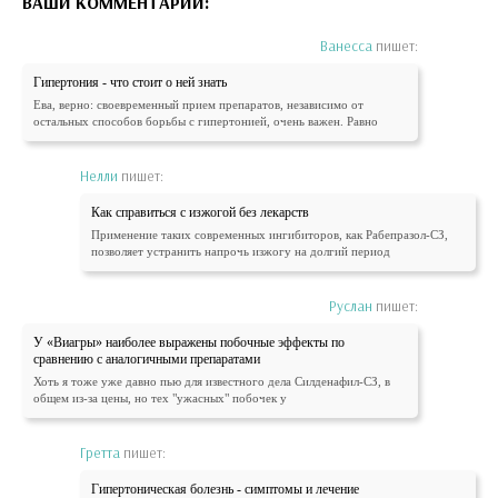
ВАШИ КОММЕНТАРИИ:
Ванесса
пишет:
Гипертония - что стоит о ней знать
Ева, верно: своевременный прием препаратов, независимо от
остальных способов борьбы с гипертонией, очень важен. Равно
Нелли
пишет:
Как справиться с изжогой без лекарств
Применение таких современных ингибиторов, как Рабепразол-СЗ,
позволяет устранить напрочь изжогу на долгий период
Руслан
пишет:
У «Виагры» наиболее выражены побочные эффекты по
сравнению с аналогичными препаратами
Хоть я тоже уже давно пью для известного дела Силденафил-СЗ, в
общем из-за цены, но тех "ужасных" побочек у
Гретта
пишет:
Гипертоническая болезнь - симптомы и лечение