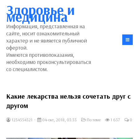
Здоровье и
медицина
Информация, представленная на
сайте, носит ознакомительный
характер и не является публичной
офертой.
Имеются противопоказания,
необходимо проконсультироваться
со специалистом.
Какие лекарства нельзя сочетать друг с
другом
1234554321
04-окт, 2018, 03:33
По теме
1 637
0