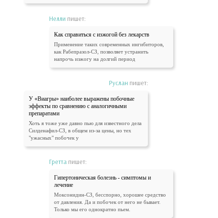
Нелли
пишет:
Как справиться с изжогой без лекарств
Применение таких современных ингибиторов,
как Рабепразол-СЗ, позволяет устранить
напрочь изжогу на долгий период
Руслан
пишет:
У «Виагры» наиболее выражены побочные
эффекты по сравнению с аналогичными
препаратами
Хоть я тоже уже давно пью для известного дела
Силденафил-СЗ, в общем из-за цены, но тех
"ужасных" побочек у
Гретта
пишет:
Гипертоническая болезнь - симптомы и
лечение
Моксонидин-СЗ, бесспорно, хорошее средство
от давления. Да и побочек от него не бывает.
Только мы его однократно пьем.