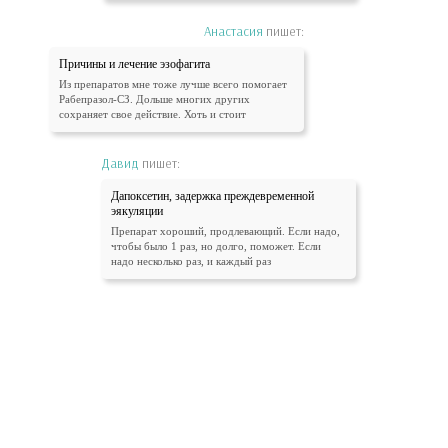
Анастасия
пишет:
Причины и лечение эзофагита
Из препаратов мне тоже лучше всего помогает
Рабепразол-СЗ. Дольше многих других
сохраняет свое действие. Хоть и стоит
Давид
пишет:
Дапоксетин, задержка преждевременной
эякуляции
Препарат хороший, продлевающий. Если надо,
чтобы было 1 раз, но долго, поможет. Если
надо несколько раз, и каждый раз