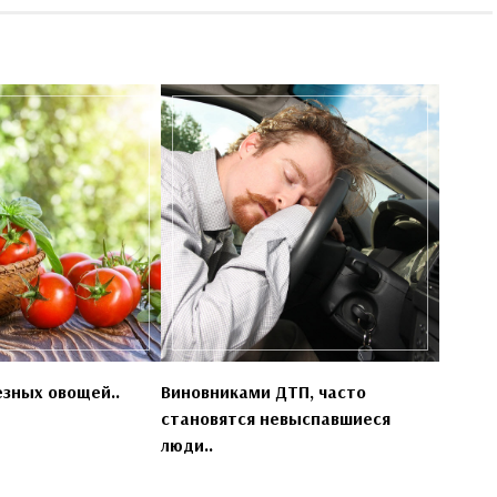
езных овощей..
Виновниками ДТП, часто
становятся невыспавшиеся
люди..