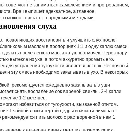
ты советуют не заниматься самолечением и прогреванием,
листа. Врач выпишет адекватное, а главное
его можно сочетать с народными методами.
ановления слуха
, позволяющих восстановить и улучшить слух после
блепиховым маслом в пропорциях 1:1 и одну каплю смеси
 сделать после легкого массажа ушных мочек. Через пару
тью вытекла из уха, а потом аккуратно промыть его.
ом для устранения тугоухости является чеснок. Чесночный
дели эту смесь необходимо закапывать в ухо. В некоторых
бкой, рекомендуется ежедневно закапывать в уши
могает снять воспаление сок вареной свеклы. 2-4 капли
 течение 1-2 месяцев.
могают избавиться от тугоухости, вызванной отитом.
ние 1 чайной ложки тертой цедры и мякоти лимона с
 рекомендуется пить молоко с растворенной в нем 1
 называемых альтернативных методик, позволяющих