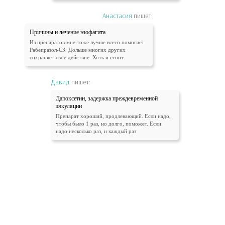
Анастасия
пишет:
Причины и лечение эзофагита
Из препаратов мне тоже лучше всего помогает
Рабепразол-СЗ. Дольше многих других
сохраняет свое действие. Хоть и стоит
Давид
пишет:
Дапоксетин, задержка преждевременной
эякуляции
Препарат хороший, продлевающий. Если надо,
чтобы было 1 раз, но долго, поможет. Если
надо несколько раз, и каждый раз