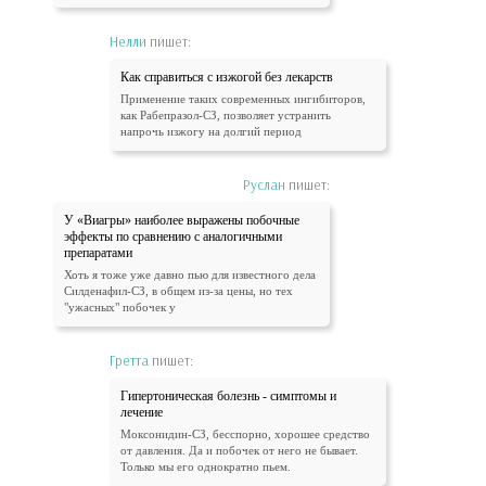
Нелли
пишет:
Как справиться с изжогой без лекарств
Применение таких современных ингибиторов,
как Рабепразол-СЗ, позволяет устранить
напрочь изжогу на долгий период
Руслан
пишет:
У «Виагры» наиболее выражены побочные
эффекты по сравнению с аналогичными
препаратами
Хоть я тоже уже давно пью для известного дела
Силденафил-СЗ, в общем из-за цены, но тех
"ужасных" побочек у
Гретта
пишет:
Гипертоническая болезнь - симптомы и
лечение
Моксонидин-СЗ, бесспорно, хорошее средство
от давления. Да и побочек от него не бывает.
Только мы его однократно пьем.