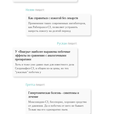
Нелли
пишет:
Как справиться с изжогой без лекарств
Применение таких современных ингибиторов,
как Рабепразол-СЗ, позволяет устранить
напрочь изжогу на долгий период
Руслан
пишет:
У «Виагры» наиболее выражены побочные
эффекты по сравнению с аналогичными
препаратами
Хоть я тоже уже давно пью для известного дела
Силденафил-СЗ, в общем из-за цены, но тех
"ужасных" побочек у
Гретта
пишет:
Гипертоническая болезнь - симптомы и
лечение
Моксонидин-СЗ, бесспорно, хорошее средство
от давления. Да и побочек от него не бывает.
Только мы его однократно пьем.