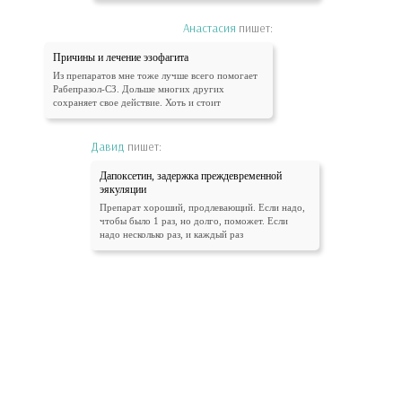
Анастасия
пишет:
Причины и лечение эзофагита
Из препаратов мне тоже лучше всего помогает
Рабепразол-СЗ. Дольше многих других
сохраняет свое действие. Хоть и стоит
Давид
пишет:
Дапоксетин, задержка преждевременной
эякуляции
Препарат хороший, продлевающий. Если надо,
чтобы было 1 раз, но долго, поможет. Если
надо несколько раз, и каждый раз