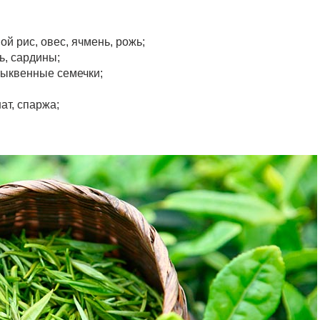
й рис, овес, ячмень, рожь;
ь, сардины;
тыквенные семечки;
ат, спаржа;