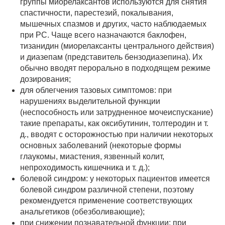
группы миорелаксантов используются для снятия
спастичности, парестезий, покалывания,
мышечных спазмов и других, часто наблюдаемых
при РС. Чаще всего назначаются баклофен,
тизанидин (миорелаксанты центрального действия)
и диазепам (представитель бензодиазепина). Их
обычно вводят перорально в подходящем режиме
дозирования;
для облегчения тазовых симптомов: при
нарушениях выделительной функции
(неспособность или затрудненное мочеиспускание)
такие препараты, как оксибутинин, толтеродин и т.
д., вводят с осторожностью при наличии некоторых
основных заболеваний (некоторые формы
глаукомы, миастения, язвенный колит,
непроходимость кишечника и т. д.);
болевой синдром: у некоторых пациентов имеется
болевой синдром различной степени, поэтому
рекомендуется применение соответствующих
анальгетиков (обезболивающие);
при снижении познавательной функции: при