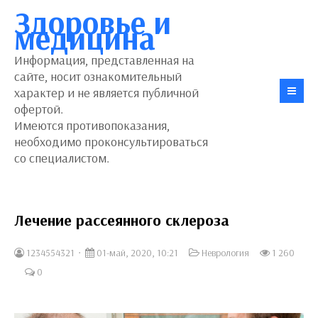
Здоровье и
медицина
Информация, представленная на
сайте, носит ознакомительный
характер и не является публичной
офертой.
Имеются противопоказания,
необходимо проконсультироваться
со специалистом.
Лечение рассеянного склероза
1234554321
01-май, 2020, 10:21
Неврология
1 260
0