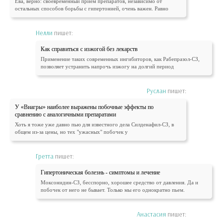
Ева, верно: своевременный прием препаратов, независимо от
остальных способов борьбы с гипертонией, очень важен. Равно
Нелли
пишет:
Как справиться с изжогой без лекарств
Применение таких современных ингибиторов, как Рабепразол-СЗ,
позволяет устранить напрочь изжогу на долгий период
Руслан
пишет:
У «Виагры» наиболее выражены побочные эффекты по
сравнению с аналогичными препаратами
Хоть я тоже уже давно пью для известного дела Силденафил-СЗ, в
общем из-за цены, но тех "ужасных" побочек у
Гретта
пишет:
Гипертоническая болезнь - симптомы и лечение
Моксонидин-СЗ, бесспорно, хорошее средство от давления. Да и
побочек от него не бывает. Только мы его однократно пьем.
Анастасия
пишет: