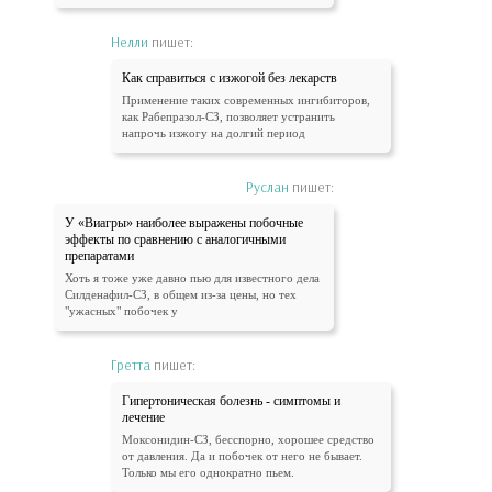
Нелли
пишет:
Как справиться с изжогой без лекарств
Применение таких современных ингибиторов,
как Рабепразол-СЗ, позволяет устранить
напрочь изжогу на долгий период
Руслан
пишет:
У «Виагры» наиболее выражены побочные
эффекты по сравнению с аналогичными
препаратами
Хоть я тоже уже давно пью для известного дела
Силденафил-СЗ, в общем из-за цены, но тех
"ужасных" побочек у
Гретта
пишет:
Гипертоническая болезнь - симптомы и
лечение
Моксонидин-СЗ, бесспорно, хорошее средство
от давления. Да и побочек от него не бывает.
Только мы его однократно пьем.