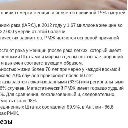
 причин смерти женщин и является причиной 15% смертей,
нию рака (IARC), в 2012 году у 1,67 миллиона женщин во
2 000 умерли от этой болезни.
тических вариантов, РМЖ является основной причиной
ти от рака у женщин (после рака легких, который имеет
диненными Штатами и миром в целом показывает хороший
я и вылечен соответствующим образом.
ностью жизни более 70 лет примерно у каждой восьмой
оло 70% случаев происходит после 60 лет.
оказываются локализованными (63%) или региональными
-6% случаев. Метастатический РМЖ имеет гораздо худший
%. Для сравнения, локализованный и, следовательно,
мость около 98%.
иненных Штатах составляет 89,9%, в Англии - 86,6.
 рак РМЖ.
лезы