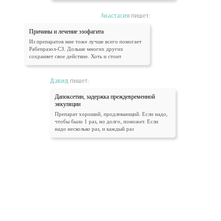
Анастасия
пишет:
Причины и лечение эзофагита
Из препаратов мне тоже лучше всего помогает
Рабепразол-СЗ. Дольше многих других
сохраняет свое действие. Хоть и стоит
Давид
пишет:
Дапоксетин, задержка преждевременной
эякуляции
Препарат хороший, продлевающий. Если надо,
чтобы было 1 раз, но долго, поможет. Если
надо несколько раз, и каждый раз