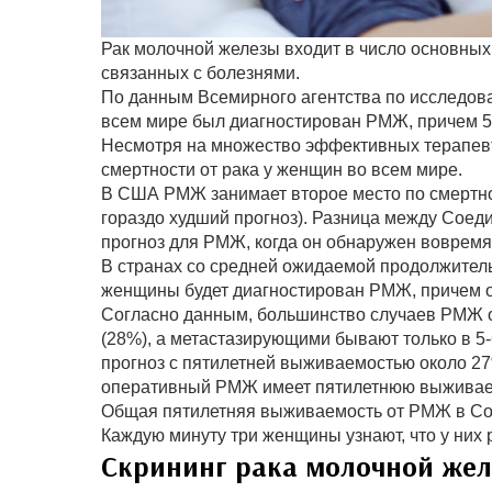
Рак молочной железы входит в число основных
связанных с болезнями.
По данным Всемирного агентства по исследова
всем мире был диагностирован РМЖ, причем 52
Несмотря на множество эффективных терапев
смертности от рака у женщин во всем мире.
В США РМЖ занимает второе место по смертнос
гораздо худший прогноз). Разница между Сое
прогноз для РМЖ, когда он обнаружен воврем
В странах со средней ожидаемой продолжитель
женщины будет диагностирован РМЖ, причем ок
Согласно данным, большинство случаев РМЖ 
(28%), а метастазирующими бывают только в 5
прогноз с пятилетней выживаемостью около 27
оперативный РМЖ имеет пятилетнюю выживае
Общая пятилетняя выживаемость от РМЖ в Соед
Каждую минуту три женщины узнают, что у них
Скрининг рака молочной же