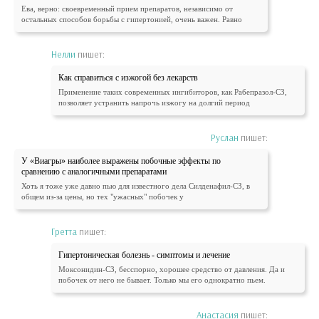
Ева, верно: своевременный прием препаратов, независимо от
остальных способов борьбы с гипертонией, очень важен. Равно
Нелли
пишет:
Как справиться с изжогой без лекарств
Применение таких современных ингибиторов, как Рабепразол-СЗ,
позволяет устранить напрочь изжогу на долгий период
Руслан
пишет:
У «Виагры» наиболее выражены побочные эффекты по
сравнению с аналогичными препаратами
Хоть я тоже уже давно пью для известного дела Силденафил-СЗ, в
общем из-за цены, но тех "ужасных" побочек у
Гретта
пишет:
Гипертоническая болезнь - симптомы и лечение
Моксонидин-СЗ, бесспорно, хорошее средство от давления. Да и
побочек от него не бывает. Только мы его однократно пьем.
Анастасия
пишет: