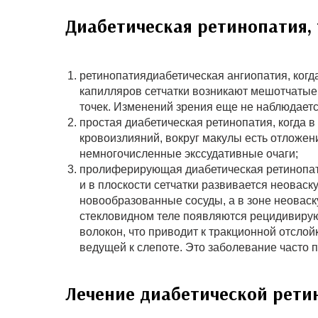
Диабетическая ретинопатия, 
ретинопатиядиабетическая ангиопатия, ког
капилляров сетчатки возникают мешотчатые
точек. Изменений зрения еще не наблюдаетс
простая диабетическая ретинопатия, когда в
кровоизлияний, вокруг макулы есть отложени
немногочисленные экссудативные очаги;
пролиферирующая диабетическая ретинопати
и в плоскости сетчатки развивается неоваск
новообразованные сосуды, а в зоне неоваск
стекловидном теле появляются рецидивирую
волокон, что приводит к тракционной отслой
ведущей к слепоте. Это заболевание часто 
Лечение диабетической рети