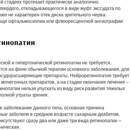
й стадиях протекает практически аналогично
твердого, откладывающегося в виде муфт экссудата по
кже не характерен отек диска зрительного нерва.
мощи офтальмоскопии или флюоресцентной ангиографии
тинопатии
кой и гипертонической ретинопатии не требуется,
тся на фоне обычной терапии основного заболевания, для
сосудорасширяющие препараты. Нейроретинопатия требует
 мочегонных препаратов, а на стадии окончания лечения –
нопатии нельзя упускать из виду риск развития тяжелых
полной утраты зрения.
е заболевание данного типа, основная причина
орые заболели в среднем возрасте сахарным диабетом,
присутствуют сразу два или даже три вида ретинопатии –
ническая.