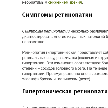
необратимым
снижением зрения
.
Симптомы ретинопатии
Симптомы ретинопатии
несколько различают
диагностировать многие из данных патологий 
невозможно.
Ретинопатия гипертоническая представляет со
ретинальных сосудов сетчатки (включая и окру
гипертензии. Эти изменения соответствуют б
степени – сосудов головного мозга. На течени
гипертензии. Преимущественно оно выражаетс
эластофиброзом и гиалинозом (реже).
Гипертоническая ретинопати
гипертоническая ангиопатия, когда функци