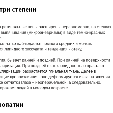
три степени
да ретинальные вены расширены неравномерно, на стенках
 выпячивания (микроаневризмы) в виде темно-красных
я;
 сетчатке наблюдается немного средних и мелких
я липидного экссудата и тенденция к отеку,
я, бывает ранней и поздней. При ранней на поверхности
уляризация. При поздней в стекловидное тело врастают
уляризации разрастается глиальная ткань. Далее в
щие кровоизлияния, оно деформируется из-за натяжения
ке сетчатки глаза – неоперабельной, а следовательно,
поражает людей в молодом возрасте.
нопатии