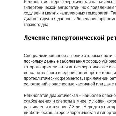
Ретинопатия атеросклеротическая на начальны
гипертонической ангиопатии, но с появлением 
ходу вен и мелких капиллярных геморрагий. Та
Диагностируется данное заболевание при по
глазного дна.
Лечение гипертонической ре
Специализированное лечение атеросклеротичес
поскольку данные заболевания хорошо убираю
которого применяются антисклеротические и 
дополнительного введения ангиопротекторов и
протеолитических ферментов. При лечении рети
осложнений с опасностью частичной или даже 
Ретинопатия диабетическая – наиболее опасно
слабовидения и слепоты в мире. У людей, кот
развивается в течение 7-8 лет. Нередко у них 
диабетическая, атеросклеротическая и гиперто