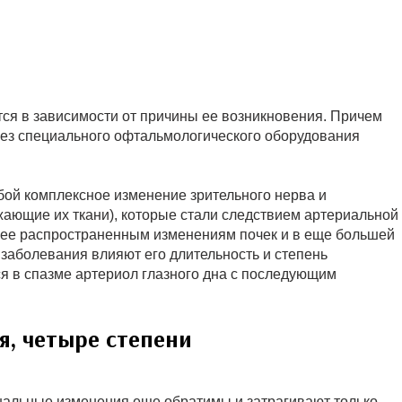
ся в зависимости от причины ее возникновения. Причем
без специального офтальмологического оборудования
бой комплексное изменение зрительного нерва и
жающие их ткани), которые стали следствием артериальной
олее распространенным изменениям почек и в еще большей
е заболевания влияют его длительность и степень
я в спазме артериол глазного дна с последующим
я, четыре степени
ональные изменения еще обратимы и затрагивают только