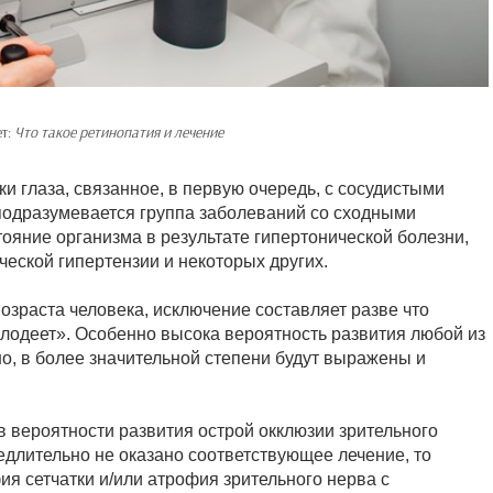
ет:
Что такое ретинопатия и лечение
ки глаза, связанное, в первую очередь, с сосудистыми
подразумевается группа заболеваний со сходными
яние организма в результате гипертонической болезни,
ческой гипертензии и некоторых других.
возраста человека, исключение составляет разве что
олодеет». Особенно высока вероятность развития любой из
но, в более значительной степени будут выражены и
 в вероятности развития острой окклюзии зрительного
медлительно не оказано соответствующее лечение, то
я сетчатки и/или атрофия зрительного нерва с