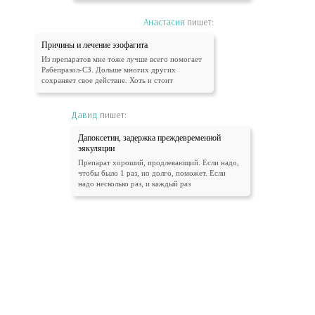
Анастасия
пишет:
Причины и лечение эзофагита
Из препаратов мне тоже лучше всего помогает
Рабепразол-СЗ. Дольше многих других
сохраняет свое действие. Хоть и стоит
Давид
пишет:
Дапоксетин, задержка преждевременной
эякуляции
Препарат хороший, продлевающий. Если надо,
чтобы было 1 раз, но долго, поможет. Если
надо несколько раз, и каждый раз