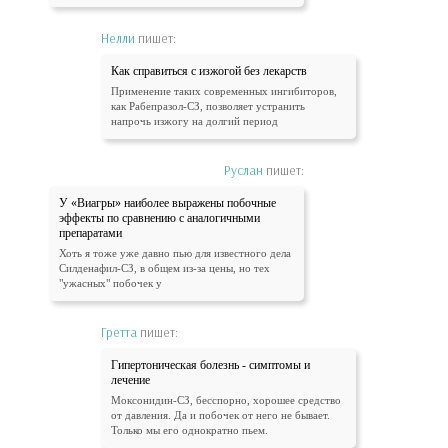
Нелли
пишет:
Как справиться с изжогой без лекарств
Применение таких современных ингибиторов,
как Рабепразол-СЗ, позволяет устранить
напрочь изжогу на долгий период
Руслан
пишет:
У «Виагры» наиболее выражены побочные
эффекты по сравнению с аналогичными
препаратами
Хоть я тоже уже давно пью для известного дела
Силденафил-СЗ, в общем из-за цены, но тех
"ужасных" побочек у
Гретта
пишет:
Гипертоническая болезнь - симптомы и
лечение
Моксонидин-СЗ, бесспорно, хорошее средство
от давления. Да и побочек от него не бывает.
Только мы его однократно пьем.