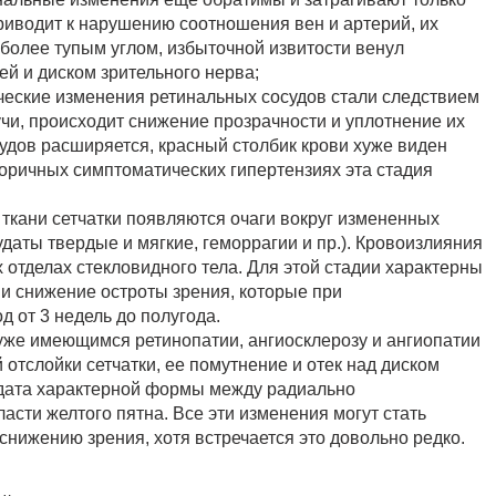
приводит к нарушению соотношения вен и артерий, их
более тупым углом, избыточной извитости венул
ей и диском зрительного нерва;
ические изменения ретинальных сосудов стали следствием
чи, происходит снижение прозрачности и уплотнение их
судов расширяется, красный столбик крови хуже виден
оричных симптоматических гипертензиях эта стадия
 ткани сетчатки появляются очаги вокруг измененных
даты твердые и мягкие, геморрагии и пр.). Кровоизлияния
 отделах стекловидного тела. Для этой стадии характерны
и снижение остроты зрения, которые при
 от 3 недель до полугода.
 уже имеющимся ретинопатии, ангиосклерозу и ангиопатии
отслойки сетчатки, ее помутнение и отек над диском
судата характерной формы между радиально
ти желтого пятна. Все эти изменения могут стать
нижению зрения, хотя встречается это довольно редко.