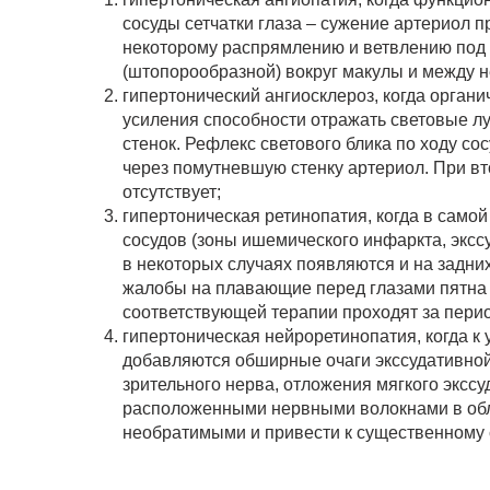
сосуды сетчатки глаза – сужение артериол 
некоторому распрямлению и ветвлению под 
(штопорообразной) вокруг макулы и между н
гипертонический ангиосклероз, когда орган
усиления способности отражать световые лу
стенок. Рефлекс светового блика по ходу со
через помутневшую стенку артериол. При вт
отсутствует;
гипертоническая ретинопатия, когда в самой
сосудов (зоны ишемического инфаркта, экссу
в некоторых случаях появляются и на задних
жалобы на плавающие перед глазами пятна 
соответствующей терапии проходят за период
гипертоническая нейроретинопатия, когда к
добавляются обширные очаги экссудативной 
зрительного нерва, отложения мягкого экс
расположенными нервными волокнами в облас
необратимыми и привести к существенному с