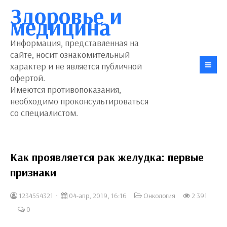
Здоровье и
медицина
Информация, представленная на
сайте, носит ознакомительный
характер и не является публичной
офертой.
Имеются противопоказания,
необходимо проконсультироваться
со специалистом.
Как проявляется рак желудка: первые
признаки
1234554321
04-апр, 2019, 16:16
Онкология
2 391
0