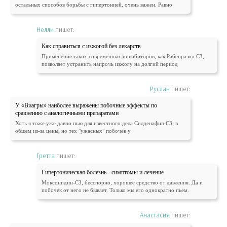
остальных способов борьбы с гипертонией, очень важен. Равно
Нелли
пишет:
Как справиться с изжогой без лекарств
Применение таких современных ингибиторов, как Рабепразол-СЗ,
позволяет устранить напрочь изжогу на долгий период
Руслан
пишет:
У «Виагры» наиболее выражены побочные эффекты по
сравнению с аналогичными препаратами
Хоть я тоже уже давно пью для известного дела Силденафил-СЗ, в
общем из-за цены, но тех "ужасных" побочек у
Гретта
пишет:
Гипертоническая болезнь - симптомы и лечение
Моксонидин-СЗ, бесспорно, хорошее средство от давления. Да и
побочек от него не бывает. Только мы его однократно пьем.
Анастасия
пишет: