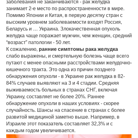
заболевания не заканчиваются - рак желудка
занимает 2-е место по распространенности в мире.
Помимо Японии и Китая, в первую десятку стран с
высоким уровнем заболеваемости входят Россия,
Беларусь и … Украина. Злокачественная опухоль
желудка чаще поражает мужчин, чем женщин, средний
“возраст” патологии - 50 лет.
К сожалению,
ранние симптомы рака желудка
слабо выражены, и смертельную болезнь чаще всего
путают с менее опасными расстройствами желудочно-
кишечного тракта. Это одна из причин позднего
обнаружения опухоли - в Украине рак желудка в 82-
84% случаев выявляют на 3 и 4 стадии. Средняя
выживаемость больных в странах СНГ, включая
Украину, составляет не более 20%. Раннее
обнаружение опухоли в наших условиях - скорее
случайность. Шансы на спасение в странах с более
развитой медициной заметно выше. Например, в
Израиле этот показатель составляет 32,3% и с
каждым годом увеличивается.