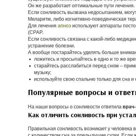
Он же разработает оптимальные пути лечения.
Если сонливость вызвана недосыпанием, могу
Меларитм, либо когнитивно-поведенческая тер
Для лечения
апноэ
используют аппараты посто
(CPAP.
Если сонливость связана с какой-либо медици
устранение болезни.
А вообще постарайтесь уделять больше вниман
ложитесь и просыпайтесь в одно и то же вре
старайтесь расслабиться перед сном – прим
музыку;
используйте свою спальню только для сна и 
Популярные вопросы и отве
На наши вопросы о сонливости ответила
врач-
Как отличить сонливость при уста
Правильная сонливость возникает у человека ве
с количеством сна за предыдущие сутки. Если 