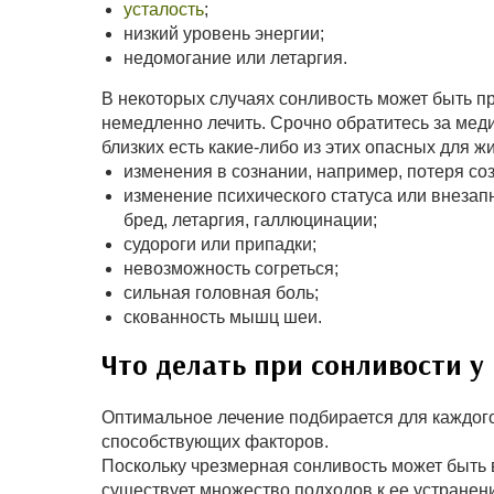
усталость
;
низкий уровень энергии;
недомогание или летаргия.
В некоторых случаях сонливость может быть пр
немедленно лечить. Срочно обратитесь за меди
близких есть какие-либо из этих опасных для ж
изменения в сознании, например, потеря соз
изменение психического статуса или внезапн
бред, летаргия, галлюцинации;
судороги или припадки;
невозможность согреться;
сильная головная боль;
скованность мышц шеи.
Что делать при сонливости у
Оптимальное лечение подбирается для каждого
способствующих факторов.
Поскольку чрезмерная сонливость может быть 
существует множество подходов к ее устранен