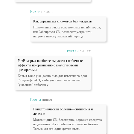
Нелли
пишет:
Как справиться с изжогой без лекарств
Применение таких современных ингибиторов,
как Рабепразол-СЗ, позволяет устранить
напрочь изжогу на долгий период
Руслан
пишет:
У «Виагры» наиболее выражены побочные
эффекты по сравнению с аналогичными
препаратами
Хоть я тоже уже давно пью для известного дела
Силденафил-СЗ, в общем из-за цены, но тех
"ужасных" побочек у
Гретта
пишет:
Гипертоническая болезнь - симптомы и
лечение
Моксонидин-СЗ, бесспорно, хорошее средство
от давления. Да и побочек от него не бывает.
Только мы его однократно пьем.