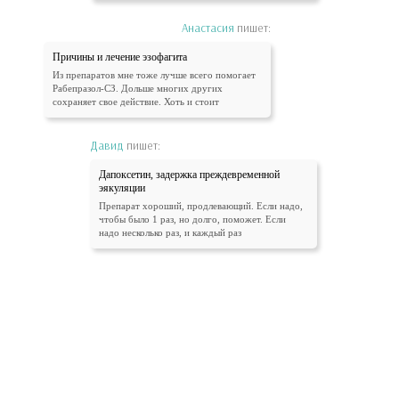
Анастасия
пишет:
Причины и лечение эзофагита
Из препаратов мне тоже лучше всего помогает
Рабепразол-СЗ. Дольше многих других
сохраняет свое действие. Хоть и стоит
Давид
пишет:
Дапоксетин, задержка преждевременной
эякуляции
Препарат хороший, продлевающий. Если надо,
чтобы было 1 раз, но долго, поможет. Если
надо несколько раз, и каждый раз