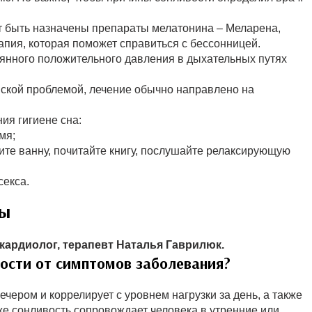
т быть назначены препараты мелатонина – Меларена,
апия, которая поможет справиться с бессонницей.
янного положительного давления в дыхательных путях
нской проблемой, лечение обычно направлено на
ия гигиене сна:
мя;
ите ванну, почитайте книгу, послушайте релаксирующую
секса.
ты
кардиолог, терапевт Наталья Гаврилюк.
лости от симптомов заболевания?
чером и коррелирует с уровнем нагрузки за день, а также
же сонливость сопровождает человека в утренние или