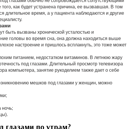
в под глазами обычно не сопровождается сопутствующими
 того, как будет устранена причина, ее вызвавшая. В том
ся длительное время, а у пациента наблюдаются и другие
ециалисту.
азами
гут быть вызваны хронической усталостью и
ение головы во время сна, она должна находиться выше
 плохое настроение и пришлось всплакнуть, это тоже может
лохим питанием, недостатком витаминов. В летнюю жару
отечность под глазами. Длительный просмотр телевизора
ра компьютера, занятие рукоделием также дает о себе
озникновению мешков под глазами у женщин, можно
ки;
 ночь;
цы).
д глазами по утрам?