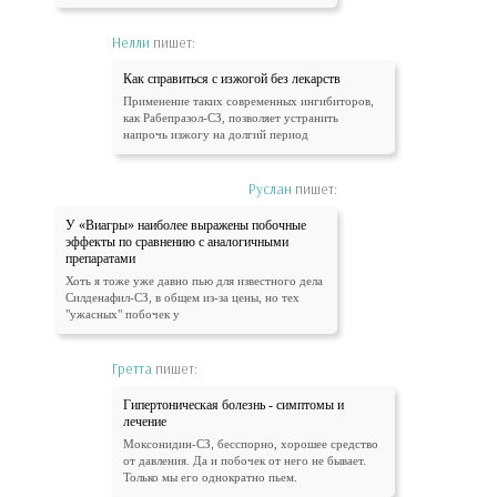
Нелли
пишет:
Как справиться с изжогой без лекарств
Применение таких современных ингибиторов,
как Рабепразол-СЗ, позволяет устранить
напрочь изжогу на долгий период
Руслан
пишет:
У «Виагры» наиболее выражены побочные
эффекты по сравнению с аналогичными
препаратами
Хоть я тоже уже давно пью для известного дела
Силденафил-СЗ, в общем из-за цены, но тех
"ужасных" побочек у
Гретта
пишет:
Гипертоническая болезнь - симптомы и
лечение
Моксонидин-СЗ, бесспорно, хорошее средство
от давления. Да и побочек от него не бывает.
Только мы его однократно пьем.