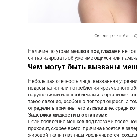
Сегодня речь пойдет:
П
Наличие по утрам м
ешков под глазами
не тол
сигнализировать об уже имеющихся или намеч
Чем могут быть вызваны меш
Небольшая отечность лица, вызванная утренни
недосыпания или потребления чрезмерного объ
нарушениями или проблемами в организме, что 
такое явление, особенно повторяющееся, а те
определить причины, его вызвавшие, среди к
Задержка жидкости в организме
Если
появление мешков под глазами
после ноч
проходит, скорее всего, причина кроется в зад
жировой ткани глазницы увеличивается, создав