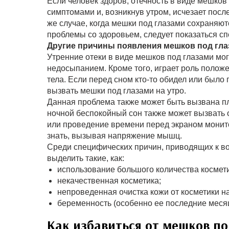
Если человек здоров, отечность в виде мешко
симптомами и, возникнув утром, исчезает после
же случае, когда мешки под глазами сохраняют
проблемы со здоровьем, следует показаться сп
Другие причины появления мешков под гл
Утренние отеки в виде мешков под глазами мо
недосыпанием. Кроме того, играет роль полож
тела. Если перед сном кто-то обидел или было
вызвать мешки под глазами на утро.
Данная проблема также может быть вызвана п
ночной беспокойный сон также может вызвать 
или проведение времени перед экраном монито
знать, вызывая напряжение мышц.
Среди специфических причин, приводящих к в
выделить такие, как:
использование большого количества космети
некачественная косметика;
непроведенная очистка кожи от косметики на
беременность (особенно ее последние меся
Как избавиться от мешков по