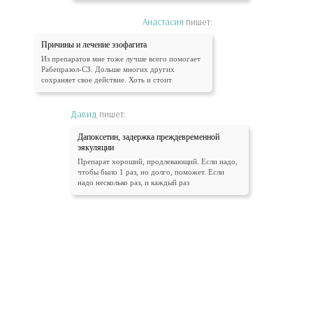
Анастасия
пишет:
Причины и лечение эзофагита
Из препаратов мне тоже лучше всего помогает
Рабепразол-СЗ. Дольше многих других
сохраняет свое действие. Хоть и стоит
Давид
пишет:
Дапоксетин, задержка преждевременной
эякуляции
Препарат хороший, продлевающий. Если надо,
чтобы было 1 раз, но долго, поможет. Если
надо несколько раз, и каждый раз