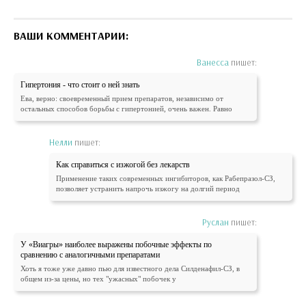
ВАШИ КОММЕНТАРИИ:
Ванесса
пишет:
Гипертония - что стоит о ней знать
Ева, верно: своевременный прием препаратов, независимо от
остальных способов борьбы с гипертонией, очень важен. Равно
Нелли
пишет:
Как справиться с изжогой без лекарств
Применение таких современных ингибиторов, как Рабепразол-СЗ,
позволяет устранить напрочь изжогу на долгий период
Руслан
пишет:
У «Виагры» наиболее выражены побочные эффекты по
сравнению с аналогичными препаратами
Хоть я тоже уже давно пью для известного дела Силденафил-СЗ, в
общем из-за цены, но тех "ужасных" побочек у