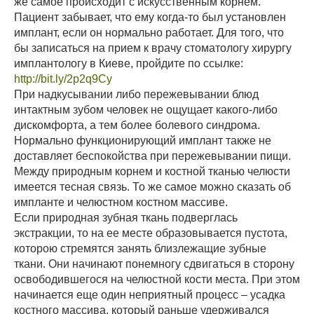
же самое происходит с искусственным корнем.
Пациент забывает, что ему когда-то был установлен
имплант, если он нормально работает. Для того, что
бы записаться на прием к врачу стоматологу хирургу
имплантологу в Киеве, пройдите по ссылке:
http://bit.ly/2p2q9Cy
При надкусывании либо пережевывании блюд
интактным зубом человек не ощущает какого-либо
дискомфорта, а тем более болевого синдрома.
Нормально функционирующий имплант также не
доставляет беспокойства при пережевывании пищи.
Между природным корнем и костной тканью челюсти
имеется тесная связь. То же самое можно сказать об
импланте и челюстном костном массиве.
Если природная зубная ткань подверглась
экстракции, то на ее месте образовывается пустота,
которою стремятся занять близлежащие зубные
ткани. Они начинают понемногу сдвигаться в сторону
освободившегося на челюстной кости места. При этом
начинается еще один неприятный процесс – усадка
костного массива, который раньше удерживался