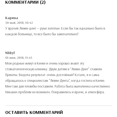
КОММЕНТАРИИ (2)
Карина
30-май, 2018, 10:42
У врачей Люми-дент — руки золотые. Если бы так идеально было в
каждой больнице, то все было бы замечательно!
Nhbyf
01-июн, 2018, 11:43
Мои родные живут в Киеве и очень хорошо знают эту
стоматологическую клинику. Двум детям в "Люми-Дент" ставили
брекеты. Видела результат: очень достойный! Кстати, я и сама
обращалась к специалистам "Люми-Дента", когда гостила в Киеве.
Мне там две пломбы поставили. Работа была выполнена качественно.
Никаких проблем не возникло. Понравились и врачи, и атмосфера.
ОСТАВИТЬ КОММЕНТАРИЙ