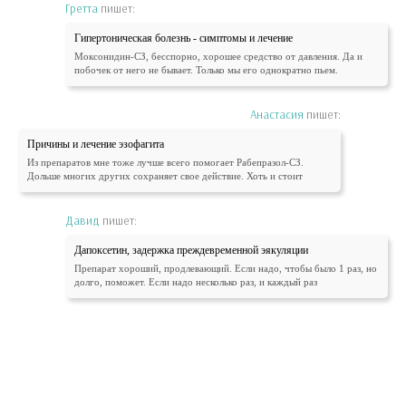
Гретта
пишет:
Гипертоническая болезнь - симптомы и лечение
Моксонидин-СЗ, бесспорно, хорошее средство от давления. Да и
побочек от него не бывает. Только мы его однократно пьем.
Анастасия
пишет:
Причины и лечение эзофагита
Из препаратов мне тоже лучше всего помогает Рабепразол-СЗ.
Дольше многих других сохраняет свое действие. Хоть и стоит
Давид
пишет:
Дапоксетин, задержка преждевременной эякуляции
Препарат хороший, продлевающий. Если надо, чтобы было 1 раз, но
долго, поможет. Если надо несколько раз, и каждый раз