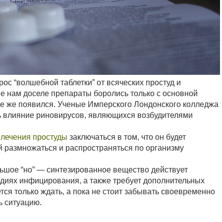
рос “волшебной таблетки” от всяческих простуд и
ые нам доселе препараты боролись только с основной
се же появился. Ученые Имперского Лондонского колледжа
ь влияние риновирусов, являющихся возбудителями
я
лечения простуды
заключаться в том, что он будет
й размножаться и распространяться по организму
льшое “но” — синтезированное вещество действует
диях инфицирования, а также требует дополнительных
тся только ждать, а пока не стоит забывать своевременно
ь ситуацию.