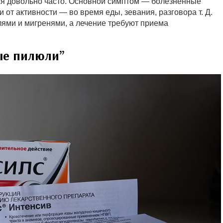
тся довольно часто. Основной симптом — болезненные
 от активности — во время еды, зевания, разговора т. Д.
олями и мигренями, а лечение требуют приема
ые пилюли”