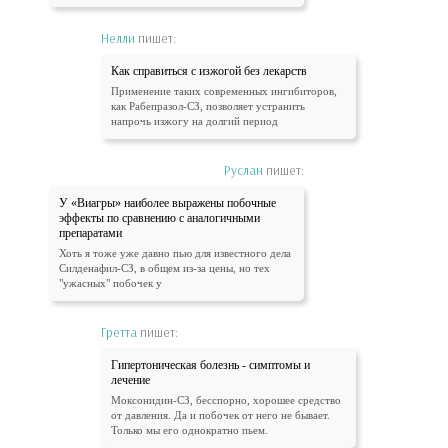
Нелли
пишет:
Как справиться с изжогой без лекарств
Применение таких современных ингибиторов,
как Рабепразол-СЗ, позволяет устранить
напрочь изжогу на долгий период
Руслан
пишет:
У «Виагры» наиболее выражены побочные
эффекты по сравнению с аналогичными
препаратами
Хоть я тоже уже давно пью для известного дела
Силденафил-СЗ, в общем из-за цены, но тех
"ужасных" побочек у
Гретта
пишет:
Гипертоническая болезнь - симптомы и
лечение
Моксонидин-СЗ, бесспорно, хорошее средство
от давления. Да и побочек от него не бывает.
Только мы его однократно пьем.