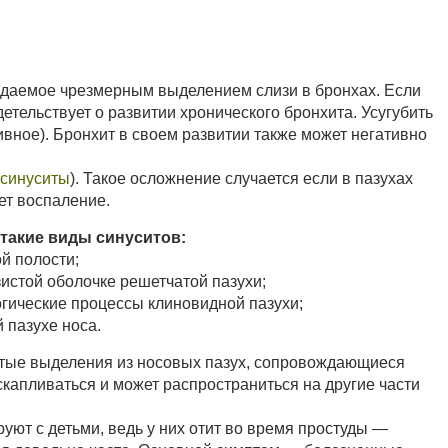
ждаемое чрезмерным выделением слизи в бронхах. Если
детельствует о развитии хронического бронхита. Усугубить
ивное). Бронхит в своем развитии также может негативно
синуситы
). Такое осложнение случается если в пазухах
ет воспаление.
такие виды синуситов:
й полости;
истой оболочке решетчатой пазухи;
гические процессы клиновидной пазухи;
 пазухе носа.
стые выделения из носовых пазух, сопровождающиеся
 скапливаться и может распространиться на другие части
уют с детьми, ведь у них отит во время простуды —