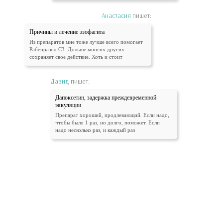
Анастасия
пишет:
Причины и лечение эзофагита
Из препаратов мне тоже лучше всего помогает
Рабепразол-СЗ. Дольше многих других
сохраняет свое действие. Хоть и стоит
Давид
пишет:
Дапоксетин, задержка преждевременной
эякуляции
Препарат хороший, продлевающий. Если надо,
чтобы было 1 раз, но долго, поможет. Если
надо несколько раз, и каждый раз