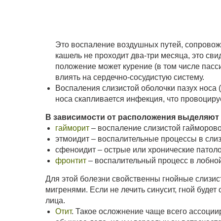
Это воспаление воздушных путей, сопрово
кашель не проходит два-три месяца, это сви
положение может курение (в том числе пасс
влиять на сердечно-сосудистую систему.
Воспаления слизистой оболочки пазух носа (
носа скапливается инфекция, что провоциру
В зависимости от расположения выделяют 
гайморит
– воспаление слизистой гайморово
этмоидит – воспалительные процессы в слиз
сфеноидит – острые или хронические патоло
фронтит
– воспалительный процесс в лобной
Для этой болезни свойственны гнойные слизи
мигренями. Если не лечить синусит, гной будет
лица.
Отит
. Такое осложнение чаще всего ассоциир