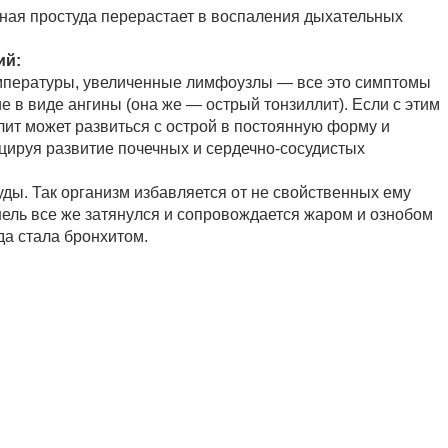
ная простуда перерастает в воспаления дыхательных
ий:
температуры, увеличенные лимфоузлы — все это симптомы
е в виде ангины (она же — острый тонзиллит). Если с этим
ит может развиться с острой в постоянную форму и
цируя развитие почечных и сердечно-сосудистых
ды. Так организм избавляется от не свойственных ему
шель все же затянулся и сопровождается жаром и ознобом
да стала бронхитом.