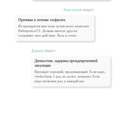
Анастасия
пишет:
Причины и лечение эзофагита
Из препаратов мне тоже лучше всего помогает
Рабепразол-СЗ. Дольше многих других
сохраняет свое действие. Хоть и стоит
Давид
пишет:
Дапоксетин, задержка преждевременной
эякуляции
Препарат хороший, продлевающий. Если надо,
чтобы было 1 раз, но долго, поможет. Если
надо несколько раз, и каждый раз