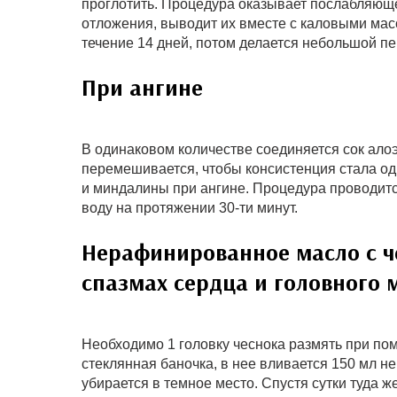
проглотить. Процедура оказывает послабляюще
отложения, выводит их вместе с каловыми ма
течение 14 дней, потом делается небольшой п
При ангине
В одинаковом количестве соединяется сок ал
перемешивается, чтобы консистенция стала о
и миндалины при ангине. Процедура проводится
воду на протяжении 30-ти минут.
Нерафинированное масло с ч
спазмах сердца и головного 
Необходимо 1 головку чеснока размять при по
стеклянная баночка, в нее вливается 150 мл н
убирается в темное место. Спустя сутки туда ж