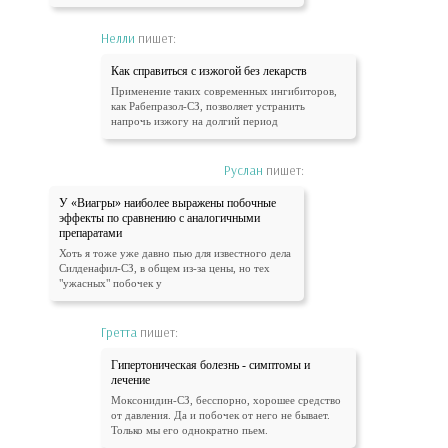
Нелли
пишет:
Как справиться с изжогой без лекарств
Применение таких современных ингибиторов,
как Рабепразол-СЗ, позволяет устранить
напрочь изжогу на долгий период
Руслан
пишет:
У «Виагры» наиболее выражены побочные
эффекты по сравнению с аналогичными
препаратами
Хоть я тоже уже давно пью для известного дела
Силденафил-СЗ, в общем из-за цены, но тех
"ужасных" побочек у
Гретта
пишет:
Гипертоническая болезнь - симптомы и
лечение
Моксонидин-СЗ, бесспорно, хорошее средство
от давления. Да и побочек от него не бывает.
Только мы его однократно пьем.