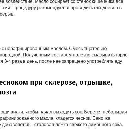
е воздействие. Масло собирает со стенок кишечника все
ссами. Процедуру рекомендуется проводить ежедневно в
ерерыв.
оэ с нерафинированным маслом. Смесь тщательно
днородной. Полученным составом полезно смазывать горло
 3-4 раза в день, после нее запрещено употреблять еду,
есноком при склерозе, отдышке,
мозга
мощи вилки, чтобы начал выходить сок. Берется небольшая
ерафинированного масла, кладется чеснок. Баночка
е добавляется 1 столовая ложка свежего лимонного сока.