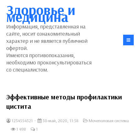
Здоровье и
медицина
Информация, представленная на
сайте, носит ознакомительный
характер и не является публичной
офертой.
Имеются противопоказания,
необходимо проконсультироваться
со специалистом.
Эффективные методы профилактики
цистита
1234554321
30-май, 2020, 11:58
Мочеполовая система
1 498
1