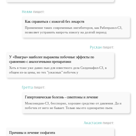
Нелли
пишет:
Как справиться с изжогой без лекарств
Применение таких современных ингибиторов, как Рабепразол-СЗ,
позволяет устранить напрочь изжогу на долгий период
Руслан
пишет:
У «Виагры» наиболее выражены побочные эффекты по
сравнению с аналогичными препаратами
Хоть я тоже уже давно пью для известного дела Силденафил-СЗ, в
общем из-за цены, но тех "ужасных" побочек у
Гретта
пишет:
Гипертоническая болезнь - симптомы и лечение
Моксонидин-СЗ, бесспорно, хорошее средство от давления. Да и
побочек от него не бывает. Только мы его однократно пьем.
Анастасия
пишет:
Причины и лечение эзофагита