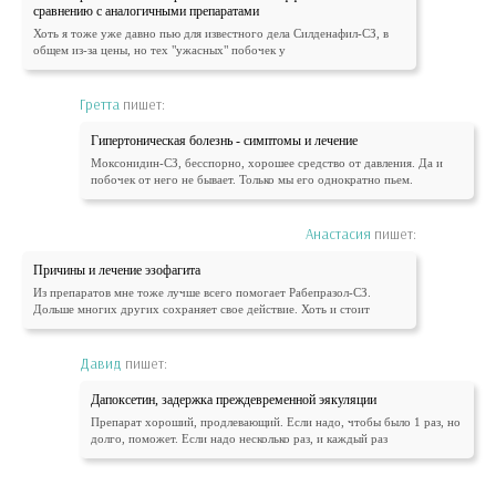
сравнению с аналогичными препаратами
Хоть я тоже уже давно пью для известного дела Силденафил-СЗ, в
общем из-за цены, но тех "ужасных" побочек у
Гретта
пишет:
Гипертоническая болезнь - симптомы и лечение
Моксонидин-СЗ, бесспорно, хорошее средство от давления. Да и
побочек от него не бывает. Только мы его однократно пьем.
Анастасия
пишет:
Причины и лечение эзофагита
Из препаратов мне тоже лучше всего помогает Рабепразол-СЗ.
Дольше многих других сохраняет свое действие. Хоть и стоит
Давид
пишет:
Дапоксетин, задержка преждевременной эякуляции
Препарат хороший, продлевающий. Если надо, чтобы было 1 раз, но
долго, поможет. Если надо несколько раз, и каждый раз