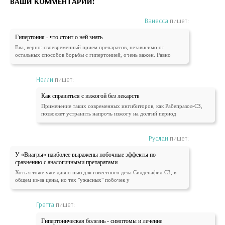
ВАШИ КОММЕНТАРИИ:
Ванесса
пишет:
Гипертония - что стоит о ней знать
Ева, верно: своевременный прием препаратов, независимо от
остальных способов борьбы с гипертонией, очень важен. Равно
Нелли
пишет:
Как справиться с изжогой без лекарств
Применение таких современных ингибиторов, как Рабепразол-СЗ,
позволяет устранить напрочь изжогу на долгий период
Руслан
пишет:
У «Виагры» наиболее выражены побочные эффекты по
сравнению с аналогичными препаратами
Хоть я тоже уже давно пью для известного дела Силденафил-СЗ, в
общем из-за цены, но тех "ужасных" побочек у
Гретта
пишет:
Гипертоническая болезнь - симптомы и лечение