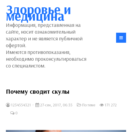
Здоровье и
медицина
Информация, представленная на
сайте, носит ознакомительный
характер и не является публичной
офертой.
Имеются противопоказания,
необходимо проконсультироваться
со специалистом.
Почему сводит скулы
1234554321
27-сен, 2017, 06:35
По теме
171 272
0