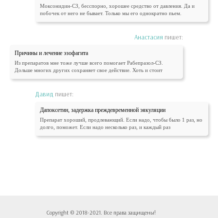
Моксонидин-СЗ, бесспорно, хорошее средство от давления. Да и
побочек от него не бывает. Только мы его однократно пьем.
Анастасия
пишет:
Причины и лечение эзофагита
Из препаратов мне тоже лучше всего помогает Рабепразол-СЗ.
Дольше многих других сохраняет свое действие. Хоть и стоит
Давид
пишет:
Дапоксетин, задержка преждевременной эякуляции
Препарат хороший, продлевающий. Если надо, чтобы было 1 раз, но
долго, поможет. Если надо несколько раз, и каждый раз
Copyright © 2018-2021. Все права защищены!