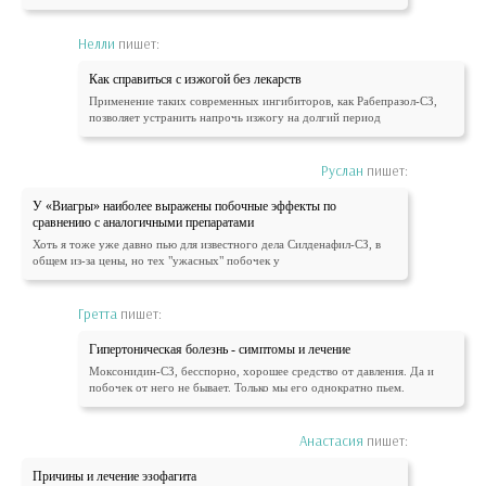
Нелли
пишет:
Как справиться с изжогой без лекарств
Применение таких современных ингибиторов, как Рабепразол-СЗ,
позволяет устранить напрочь изжогу на долгий период
Руслан
пишет:
У «Виагры» наиболее выражены побочные эффекты по
сравнению с аналогичными препаратами
Хоть я тоже уже давно пью для известного дела Силденафил-СЗ, в
общем из-за цены, но тех "ужасных" побочек у
Гретта
пишет:
Гипертоническая болезнь - симптомы и лечение
Моксонидин-СЗ, бесспорно, хорошее средство от давления. Да и
побочек от него не бывает. Только мы его однократно пьем.
Анастасия
пишет:
Причины и лечение эзофагита