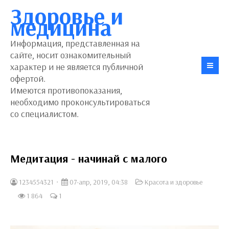
Здоровье и
медицина
Информация, представленная на
сайте, носит ознакомительный
характер и не является публичной
офертой.
Имеются противопоказания,
необходимо проконсультироваться
со специалистом.
Медитация - начинай с малого
1234554321
07-апр, 2019, 04:38
Красота и здоровье
1 864
1